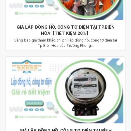
GIÁ LẮP ĐỒNG HỒ, CÔNG TƠ ĐIỆN TẠI TP.BIÊN
HÒA【TIẾT KIỆM 20%】
Bảng báo giá tham khảo chi phí lắp đồng hồ, công tơ điện tại
Tp.Biên Hòa của Trường Phong...
GIÁ LẮP ĐỒNG HỒ, CÔNG TƠ ĐIỆN TẠI BÌNH