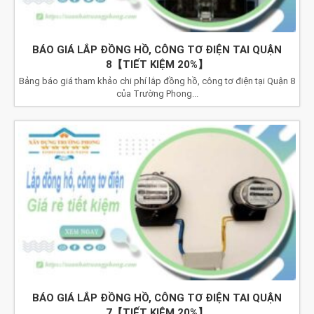
BÁO GIÁ LẮP ĐỒNG HỒ, CÔNG TƠ ĐIỆN TAI QUẬN
8【TIẾT KIỆM 20%】
Bảng báo giá tham khảo chi phí lắp đồng hồ, công tơ điện tại Quận 8
của Trường Phong...
BÁO GIÁ LẮP ĐỒNG HỒ, CÔNG TƠ ĐIỆN TAI QUẬN
7【TIẾT KIỆM 20%】