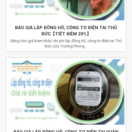
BÁO GIÁ LẮP ĐỒNG HỒ, CÔNG TƠ ĐIỆN TAI THỦ
ĐỨC【TIẾT KIỆM 20%】
Bảng báo giá tham khảo chi phí lắp đồng hồ, công tơ điện tại Thủ
Đức của Trường Phong...
BÁO GIÁ LẮP ĐỒNG HỒ, CÔNG TƠ ĐIỆN TAI QUẬN