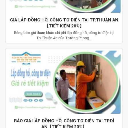
GIÁ LẮP ĐỒNG HỒ, CÔNG TƠ ĐIỆN TẠI TP.THUẬN AN
【TIẾT KIỆM 20%】
Bảng báo giá tham khảo chi phí lắp đồng hồ, công tơ điện tại
Tp.Thuận An của Trường Phong...
BÁO GIÁ LẮP ĐỒNG HỒ, CÔNG TƠ ĐIỆN TẠI TP.DĨ
AN【TIẾT KIỆM 20%】