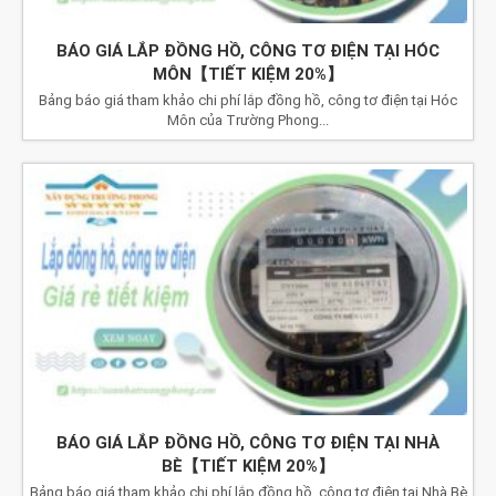
BÁO GIÁ LẮP ĐỒNG HỒ, CÔNG TƠ ĐIỆN TẠI HÓC
MÔN【TIẾT KIỆM 20%】
Bảng báo giá tham khảo chi phí lắp đồng hồ, công tơ điện tại Hóc
Môn của Trường Phong...
BÁO GIÁ LẮP ĐỒNG HỒ, CÔNG TƠ ĐIỆN TẠI NHÀ
BÈ【TIẾT KIỆM 20%】
Bảng báo giá tham khảo chi phí lắp đồng hồ, công tơ điện tại Nhà Bè