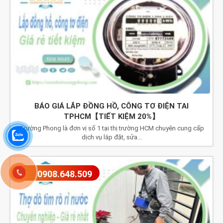
BÁO GIÁ LẮP ĐỒNG HỒ, CÔNG TƠ ĐIỆN TAI
TPHCM【TIẾT KIỆM 20%】
Trường Phong là đơn vị số 1 tại thị trường HCM chuyên cung cấp
dịch vụ lắp đặt, sửa...
0908.648.509