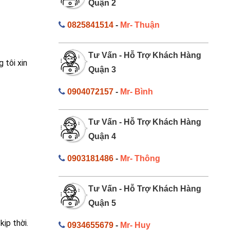
Quận 2
0825841514
-
Mr- Thuận
Tư Vấn - Hỗ Trợ Khách Hàng
 tôi xin
Quận 3
0904072157
-
Mr- Bình
Tư Vấn - Hỗ Trợ Khách Hàng
Quận 4
0903181486
-
Mr- Thông
Tư Vấn - Hỗ Trợ Khách Hàng
Quận 5
ịp thời.
0934655679
-
Mr- Huy