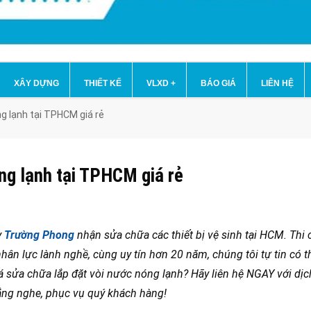
XÂY DỰNG
THIẾT KẾ
VLXD
+
BÁO GIÁ
LIÊN HỆ
g lạnh tại TPHCM giá rẻ
ng lạnh tại TPHCM giá rẻ
y
Trường Phong
nhận sửa chữa các thiết bị vệ sinh tại HCM. Thi
nhân lực lành nghề, cùng uy tín hơn 20 năm, chúng tôi tự tin có 
á sửa chữa lắp đặt vòi nước nóng lạnh? Hãy liên hệ NGAY với dị
ắng nghe, phục vụ quý khách hàng!