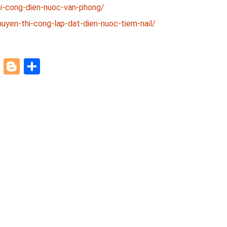
i-cong-dien-nuoc-van-phong/
yen-thi-cong-lap-dat-dien-nuoc-tiem-nail/
paper
ddit
Pinterest
Blogger
Share