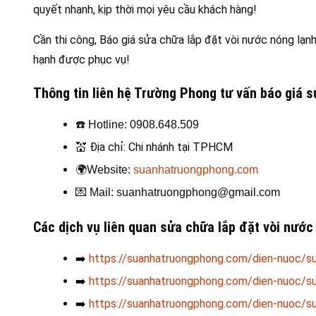
quyết nhanh, kịp thời mọi yêu cầu khách hàng!
Cần thi công, Báo giá sửa chữa lắp đặt vòi nước nóng lạnh
hạnh được phục vụ!
Thông tin liên hệ Trường Phong tư vấn báo giá 
☎️
Hotline: 0908.648.509
💒
Địa chỉ: Chi nhánh tại TPHCM
🌍
Website:
suanhatruongphong.com
💌
Mail: suanhatruongphong@gmail.com
Các dịch vụ liên quan sửa chữa lắp đặt vòi nướ
➡️
https://suanhatruongphong.com/dien-nuoc/s
➡️
https://suanhatruongphong.com/dien-nuoc/s
➡️
https://suanhatruongphong.com/dien-nuoc/su