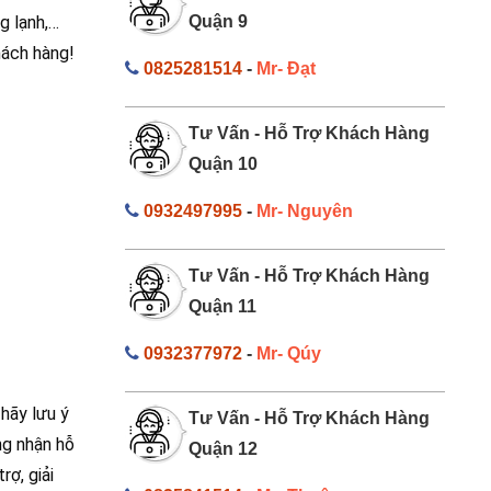
g lạnh,…
Quận 9
hách hàng!
0825281514
-
Mr- Đạt
Tư Vấn - Hỗ Trợ Khách Hàng
Quận 10
0932497995
-
Mr- Nguyên
Tư Vấn - Hỗ Trợ Khách Hàng
Quận 11
0932377972
-
Mr- Qúy
hãy lưu ý
Tư Vấn - Hỗ Trợ Khách Hàng
ng nhận hỗ
Quận 12
rợ, giải