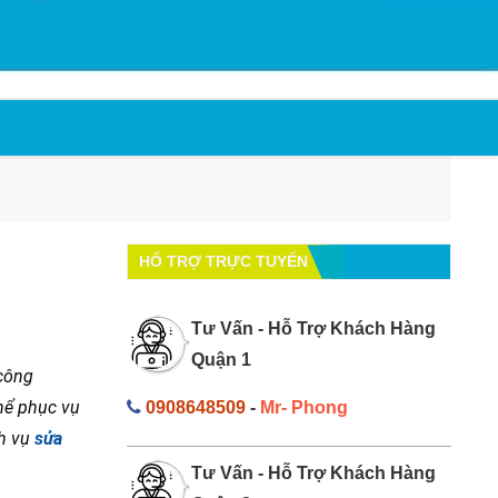
HỔ TRỢ TRỰC TUYẾN
Tư Vấn - Hỗ Trợ Khách Hàng
Quận 1
 công
thể phục vụ
0908648509
-
Mr- Phong
ch vụ
sửa
Tư Vấn - Hỗ Trợ Khách Hàng