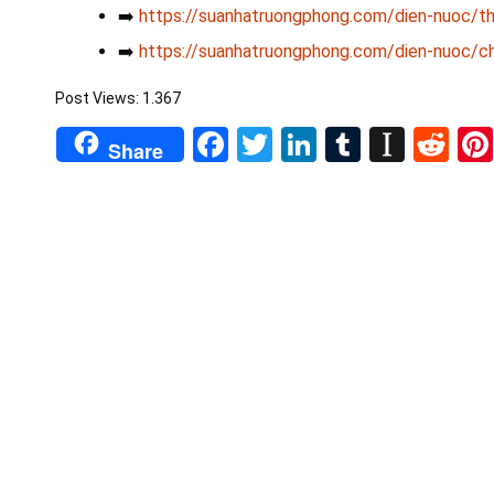
➡️
https://suanhatruongphong.com/dien-nuoc/th
➡️
https://suanhatruongphong.com/dien-nuoc/chu
Post Views:
1.367
Facebook
Twitter
LinkedIn
Tumblr
Insta
Re
Share