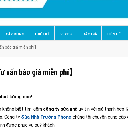
XÂY DỰNG
THIẾT KẾ
VLXD
+
BÁO GIÁ
LIÊN HỆ
ấn báo giá miễn phí】
ư vấn báo giá miễn phí】
chất lượng cao!
n không biết tìm kiếm
công ty sửa nhà
uy tín với giá thành hợp l
g. Công ty
Sửa Nhà Trường Phong
chúng tôi chuyên cung cấp 
hạnh được phục vụ quý khách.