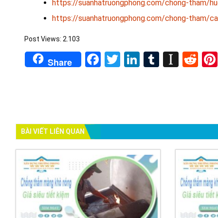
https://suanhatruongphong.com/chong-tham/h
https://suanhatruongphong.com/chong-tham/cac
Post Views:
2.103
Facebook
Twitter
LinkedIn
Tumblr
Insta
Re
Share
BÀI VIẾT LIÊN QUAN