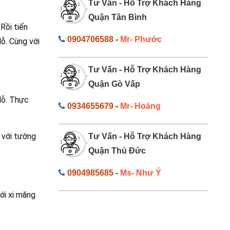
Tư Vấn - Hỗ Trợ Khách Hàng
Quận Tân Bình
Rồi tiến
0904706588
-
Mr- Phước
ỗ. Cùng với
Tư Vấn - Hỗ Trợ Khách Hàng
Quận Gò Vấp
lỗ. Thực
0934655679
-
Mr- Hoàng
i với tường
Tư Vấn - Hỗ Trợ Khách Hàng
Quận Thủ Đức
0904985685
-
Ms- Như Ý
ới xi măng