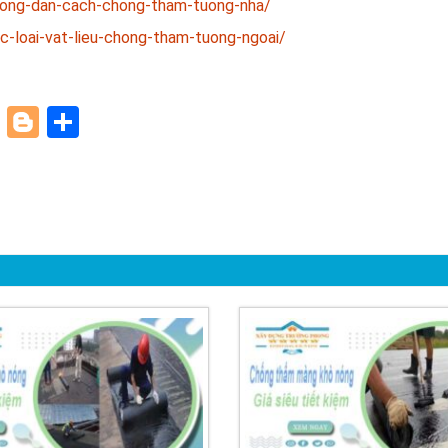
uong-dan-cach-chong-tham-tuong-nha/
-loai-vat-lieu-chong-tham-tuong-ngoai/
paper
ddit
Pinterest
Blogger
Share