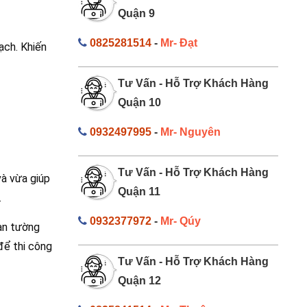
Quận 9
0825281514
-
Mr- Đạt
ạch. Khiến
Tư Vấn - Hỗ Trợ Khách Hàng
Quận 10
0932497995
-
Mr- Nguyên
Tư Vấn - Hỗ Trợ Khách Hàng
à vừa giúp
Quận 11
.
0932377972
-
Mr- Qúy
ạn tường
để thi công
Tư Vấn - Hỗ Trợ Khách Hàng
Quận 12