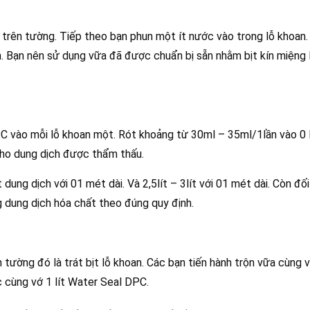
 trên tường. Tiếp theo bạn phun một ít nước vào trong lỗ khoan. 
. Bạn nên sử dụng vữa đã được chuẩn bị sẵn nhằm bịt kín miệng l
PC vào mỗi lỗ khoan một. Rót khoảng từ 30ml – 35ml/1lần vào 0 
 cho dung dịch được thẩm thấu.
dung dịch với 01 mét dài. Và 2,5lít – 3lít với 01 mét dài. Còn đố
g dung dịch hóa chất theo đúng quy định.
ường đó là trát bịt lỗ khoan. Các bạn tiến hành trộn vữa cùng v
c cùng vớ 1 lít Water Seal DPC.