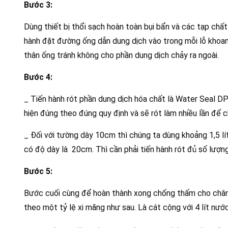
Bước 3:
Dùng thiết bị thổi sạch hoàn toàn bụi bẩn và các tạp chất
hành đặt đường ống dẫn dung dịch vào trong mỗi lỗ khoan
thân ống tránh không cho phần dung dịch chảy ra ngoài.
Bước 4:
_ Tiến hành rót phần dung dịch hóa chất là Water Seal D
hiện đúng theo đúng quy định và sẽ rót làm nhiều lần để
_ Đối với tường dày 10cm thì chúng ta dùng khoảng 1,5 lít 
có độ dày là 20cm. Thì cần phải tiến hành rót đủ số lượn
Bước 5:
Bước cuối cùng để hoàn thành xong chống thấm cho chân t
theo một tỷ lệ xi măng như sau. Là cát cộng với 4 lít nướ