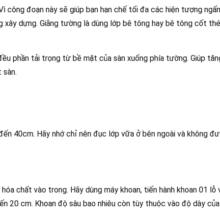
Vì công đoạn này sẽ giúp bạn hạn chế tối đa các hiện tượng ng
g xây dựng. Giằng tường là dùng lớp bê tông hay bê tông cốt th
đều phần tải trọng từ bề mặt của sàn xuống phía tường. Giúp tă
 sàn.
ến 40cm. Hãy nhớ chỉ nên đục lớp vữa ở bên ngoài và không đư
hóa chất vào trong. Hãy dùng máy khoan, tiến hành khoan 01 lỗ 
n 20 cm. Khoan độ sâu bao nhiêu còn tùy thuộc vào độ dày của