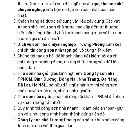
thích. Dưới sự tư vấn của đội ngũ chuyên gia,
thợ sơn nhà
chuyên nghiệp
hứa hẹn sẽ tạo nên căn nhà hoàn hảo
nhất.
Khách hàng sẽ được sử dụng vật liệu xây dựng. Các vật
tư sơn nhà, màu sơn nhà nước cao cấp đến từ thương
hiệu nổi tiếng. Công ty hỗ trợ khách hàng mua vật tư sơn
nhà với giá ưu đãi nhất.
Dịch vụ sơn nhà chuyên nghiệp Trường Phong
cam kết
chi phí
thi công sơn nhà trọn gói
vô cùng tiết kiệm.
Chúng tôi tạo cơ hội để khách hàng tiết kiệm tối đa chi
phí trong mọi công đoạn, nhưng chất lượng vẫn đặt lên
hàng đầu.
Thợ sơn nhà giỏi
giàu kinh nghiệm.
Công ty sơn nhà
TPHCM, Bình Dương, Đồng Nai, Nha Trang, Đà Nẵng,
Đà Lạt, Hà Nội…
sở hữu đội ngũ nhân lực thi công sơn
nhà chuyên môn cao, nhiều kinh nghiệm.
Thợ sơn nhà uy tín
phân bố rộng rãi khắp TPHCM để phục
vụ khách hàng tốt nhất.
Quy trình thi công sơn nhà nhanh – đảm bảo an toàn- giữ
gìn vệ sinh- công trình hoàn thành đúng tiến độ.
Công ty sơn nhà
Trường Phong còn hỗ trợ bảo hành công
trình sơn nhà với thời gian dài.