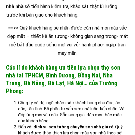
nhà nhà
sẽ tiến hành kiểm tra, khảo sát thật kĩ lưỡng
trước khi bàn giao cho khách hàng.
==>> Quý khách hàng sẽ nhận được căn nhà mới màu sắc
đẹp mắt – thiết kế ấn tượng- không gian sang trọng- mát
mẻ bắt đầu cuộc sống mới vui vẻ- hạnh phúc- ngập tràn
may mắn.
Các lí do khách hàng ưu tiên lựa chọn thợ sơn
nhà tại TPHCM, Bình Dương, Đồng Nai, Nha
Trang, Đà Nẵng, Đà Lạt, Hà Nội… của Trường
Phong:
Công ty có đội ngũ chăm sóc khách hàng chu đáo, ân
cần, tận tình. Bộ phận tư vấn sơn nhà luôn tiếp nhận. Và
đáp ứng mọi yêu cầu. Sẵn sàng giải đáp mọi thắc mắc
của khách hàng.
Đến với
dịch vụ sơn tường chuyên sơn nhà giá rẻ
. Quý
khách được thỏa thích lựa chọn màu sơn nhà theo sở