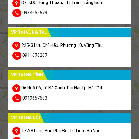
D2, KDC Hưng Thuận, Thị Trấn Trảng Bom
0934655679
VP TẠI VŨNG TÀU
225/3 Lưu Chí Hiếu, Phường 10, Vũng Tàu
0911676267
VP TẠI HÀ TĨNH
06 Ngõ 06, Lê Bá Cảnh, Đại Nài Tp. Hà Tĩnh
0919657683
VP TẠI HÀ NỘI
172/8 Làng Bún Phú Đô. Từ Liêm Hà Nội