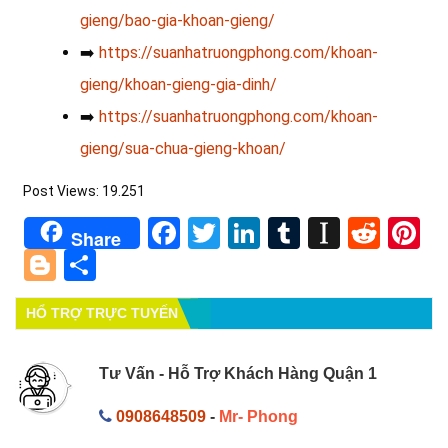
gieng/bao-gia-khoan-gieng/
➡️
https://suanhatruongphong.com/khoan-
gieng/khoan-gieng-gia-dinh/
➡️
https://suanhatruongphong.com/khoan-
gieng/sua-chua-gieng-khoan/
Post Views:
19.251
Facebook
Twitter
LinkedIn
Tumblr
Instapa
Redd
Pi
Share
Blogger
Share
HỔ TRỢ TRỰC TUYẾN
Tư Vấn - Hỗ Trợ Khách Hàng Quận 1
0908648509
-
Mr- Phong