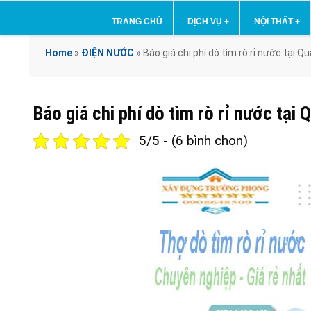
TRANG CHỦ
DỊCH VỤ
+
NỘI THẤT
+
Home
»
ĐIỆN NƯỚC
»
Báo giá chi phí dò tìm rò rỉ nước tạ
Báo giá chi phí dò tìm rò rỉ nước t
5/5 - (6 bình chọn)