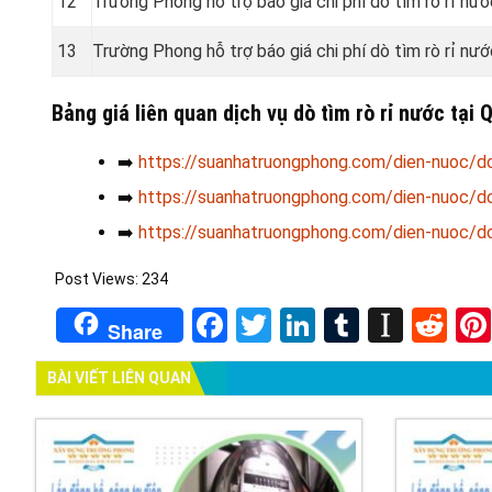
12
Trường Phong hỗ trợ báo giá chi phí dò tìm rò rỉ n
13
Trường Phong hỗ trợ báo giá chi phí dò tìm rò rỉ n
Bảng giá liên quan dịch vụ dò tìm rò rỉ nước tạ
➡️
https://suanhatruongphong.com/dien-nuoc/do
➡️
https://suanhatruongphong.com/dien-nuoc/do-
➡️
https://suanhatruongphong.com/dien-nuoc/do-
Post Views:
234
Facebook
Twitter
LinkedIn
Tumblr
Insta
Re
Share
BÀI VIẾT LIÊN QUAN