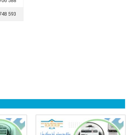
706 588
748 593