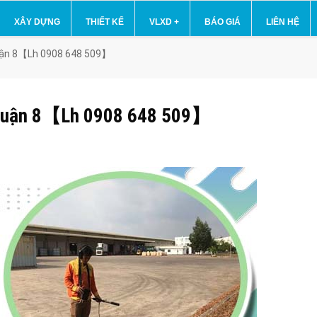
XÂY DỰNG
THIẾT KẾ
VLXD
+
BÁO GIÁ
LIÊN HỆ
i Quận 8【Lh 0908 648 509】
ại Quận 8【Lh 0908 648 509】