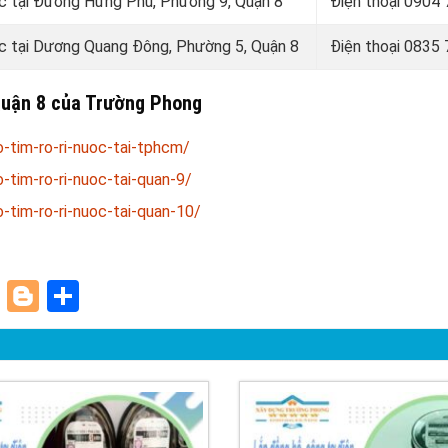
ước tại Đường Hưng Phú, Phường 9, Quận 8
Điện thoại
0904 
ước tại Dương Quang Đông, Phường 5, Quận 8
Điện thoại
0835 
i Quận 8 của Trường Phong
-tim-ro-ri-nuoc-tai-tphcm/
tim-ro-ri-nuoc-tai-quan-9/
tim-ro-ri-nuoc-tai-quan-10/
paper
ddit
Pinterest
Blogger
Share