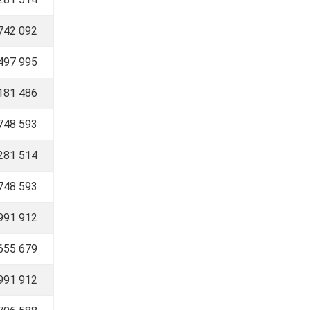
742 092
497 995
181 486
748 593
281 514
748 593
991 912
 655 679
 991 912