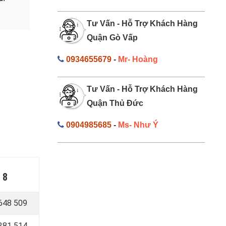
Tư Vấn - Hỗ Trợ Khách Hàng
Quận Gò Vấp
0934655679
-
Mr- Hoàng
Tư Vấn - Hỗ Trợ Khách Hàng
Quận Thủ Đức
0904985685
-
Ms- Như Ý
 8
648 509
281 514