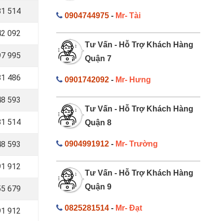
1 514
0904744975
-
Mr- Tài
2 092
Tư Vấn - Hỗ Trợ Khách Hàng
7 995
Quận 7
1 486
0901742092
-
Mr- Hưng
8 593
Tư Vấn - Hỗ Trợ Khách Hàng
1 514
Quận 8
8 593
0904991912
-
Mr- Trường
1 912
Tư Vấn - Hỗ Trợ Khách Hàng
Quận 9
55 679
0825281514
-
Mr- Đạt
91 912