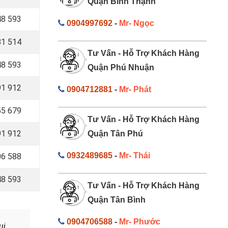
Quận Bình Thạnh
8 593
0904997692
-
Mr- Ngọc
1 514
Tư Vấn - Hỗ Trợ Khách Hàng
8 593
Quận Phú Nhuận
1 912
0904712881
-
Mr- Phát
55 679
Tư Vấn - Hỗ Trợ Khách Hàng
91 912
Quận Tân Phú
0932489685
-
Mr- Thái
6 588
8 593
Tư Vấn - Hỗ Trợ Khách Hàng
Quận Tân Bình
0904706588
-
Mr- Phước
ui