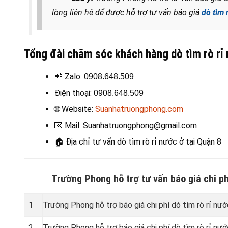
lòng liên hệ để được hỗ trợ tư vấn báo giá
dò tìm 
Tổng đài chăm sóc khách hàng dò tìm rò rỉ
📲 Zalo:
0908.648.509
Điện thoại
:
0908.648.509
🌐 Website:
Suanhatruongphong.com
💌 Mail: Suanhatruongphong@gmail.com
🏠
Địa chỉ tư vấn dò tìm rò rỉ nước ở tại Quận 8
Trường Phong hỗ trợ tư vấn báo giá chi ph
1
Trường Phong hỗ trợ báo giá chi phí dò tìm rò rỉ nư
2
Trường Phong hỗ trợ báo giá chi phí dò tìm rò rỉ nư