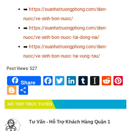
➡️
https://suanhatruongphong.com/dien-
nuoc/ve-sinh-bon-nuoc/
➡️
https://suanhatruongphong.com/dien-
nuoc/ve-sinh-bon-nuoc-tai-dong-nai/
➡️
https://suanhatruongphong.com/dien-
nuoc/ve-sinh-bon-nuoc-tai-vung-tau/
Post Views:
527
Facebook
Twitter
LinkedIn
Tumblr
Instapa
Redd
Pi
Share
Blogger
Share
HỔ TRỢ TRỰC TUYẾN
Tư Vấn - Hỗ Trợ Khách Hàng Quận 1