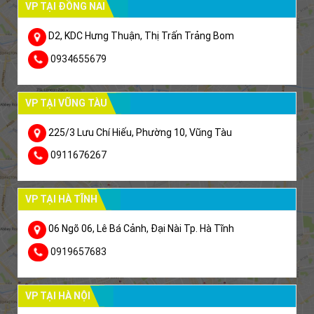
VP TẠI ĐỒNG NAI
D2, KDC Hưng Thuận, Thị Trấn Trảng Bom
0934655679
VP TẠI VŨNG TÀU
225/3 Lưu Chí Hiếu, Phường 10, Vũng Tàu
0911676267
VP TẠI HÀ TĨNH
06 Ngõ 06, Lê Bá Cảnh, Đại Nài Tp. Hà Tĩnh
0919657683
VP TẠI HÀ NỘI