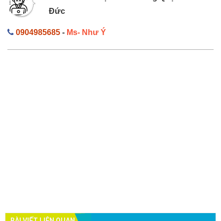
Đức
0904985685
-
Ms- Như Ý
BÀI VIẾT LIÊN QUAN