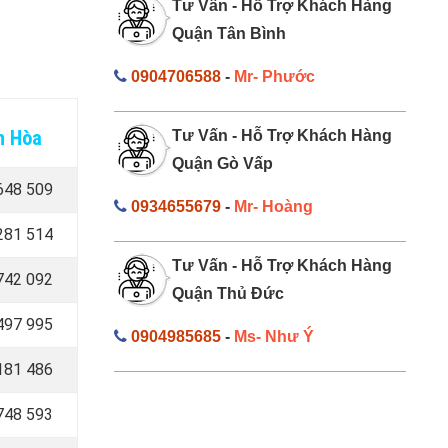
Tư Vấn - Hỗ Trợ Khách Hàng
Quận Tân Bình
0904706588
-
Mr- Phước
n Hòa
Tư Vấn - Hỗ Trợ Khách Hàng
Quận Gò Vấp
648 509
0934655679
-
Mr- Hoàng
281 514
Tư Vấn - Hỗ Trợ Khách Hàng
742 092
Quận Thủ Đức
497 995
0904985685
-
Ms- Như Ý
181 486
748 593