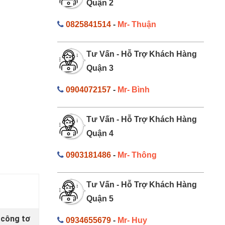
Quận 2
0825841514
-
Mr- Thuận
Tư Vấn - Hỗ Trợ Khách Hàng
Quận 3
0904072157
-
Mr- Bình
Tư Vấn - Hỗ Trợ Khách Hàng
Quận 4
0903181486
-
Mr- Thông
Tư Vấn - Hỗ Trợ Khách Hàng
Quận 5
 công tơ
0934655679
-
Mr- Huy