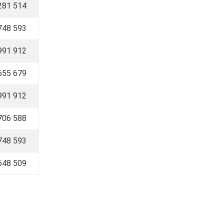
281 514
748 593
991 912
655 679
991 912
706 588
748 593
648 509