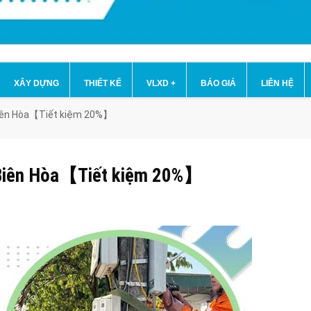
XÂY DỰNG
THIẾT KẾ
VLXD
+
BÁO GIÁ
LIÊN HỆ
p.Biên Hòa【Tiết kiệm 20%】
Tp.Biên Hòa【Tiết kiệm 20%】