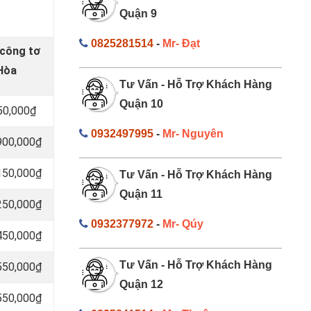
Quận 9
0825281514
-
Mr- Đạt
 công tơ
 Hòa
Tư Vấn - Hỗ Trợ Khách Hàng
Quận 10
50,000₫
0932497995
-
Mr- Nguyên
,900,000₫
,150,000₫
Tư Vấn - Hỗ Trợ Khách Hàng
Quận 11
,250,000₫
0932377972
-
Mr- Qúy
,450,000₫
Tư Vấn - Hỗ Trợ Khách Hàng
,550,000₫
Quận 12
,550,000₫