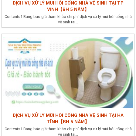
DỊCH VỤ XỬ LÝ MÙI HÔI CỐNG NHÀ VỆ SINH TẠI TP
VINH【BH 5 NĂM】
Contents1 Bảng báo giá tham khảo chi phí dịch vụ xử lý mùi hôi cống nhà
vệ sinh tại...
DỊCH VỤ XỬ LÝ MÙI HÔI CỐNG NHÀ VỆ SINH TẠI HÀ
TĨNH【BH 5 NĂM】
Contents1 Bảng báo giá tham khảo chi phí dịch vụ xử lý mùi hôi cống nhà
vệ sinh tại...