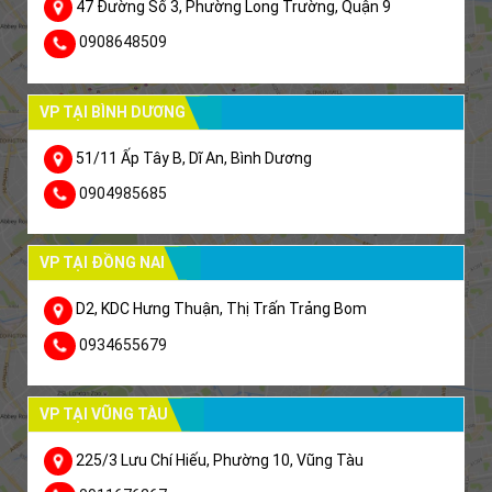
47 Đường Số 3, Phường Long Trường, Quận 9
0908648509
VP TẠI BÌNH DƯƠNG
51/11 Ấp Tây B, Dĩ An, Bình Dương
0904985685
VP TẠI ĐỒNG NAI
D2, KDC Hưng Thuận, Thị Trấn Trảng Bom
0934655679
VP TẠI VŨNG TÀU
225/3 Lưu Chí Hiếu, Phường 10, Vũng Tàu