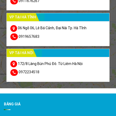
0911676267
VP TẠI HÀ TĨNH
06 Ngõ 06, Lê Bá Cảnh, Đại Nài Tp. Hà Tĩnh
0919657683
VP TẠI HÀ NỘI
172/8 Làng Bún Phú Đô. Từ Liêm Hà Nội
0972234518
BẢNG GIÁ