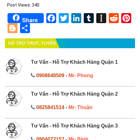
Post Views:
340
Facebook
Twitter
LinkedIn
Tumblr
Instapa
Redd
Pi
Share
Blogger
Share
HỔ TRỢ TRỰC TUYẾN
Tư Vấn - Hỗ Trợ Khách Hàng Quận 1
0908648509
-
Mr- Phong
Tư Vấn - Hỗ Trợ Khách Hàng Quận 2
0825841514
-
Mr- Thuận
Tư Vấn - Hỗ Trợ Khách Hàng Quận 3
0904072157
-
Mr- Bình