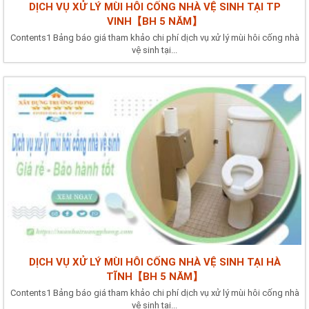
DỊCH VỤ XỬ LÝ MÙI HÔI CỐNG NHÀ VỆ SINH TẠI TP
VINH【BH 5 NĂM】
Contents1 Bảng báo giá tham khảo chi phí dịch vụ xử lý mùi hôi cống nhà
vệ sinh tại...
DỊCH VỤ XỬ LÝ MÙI HÔI CỐNG NHÀ VỆ SINH TẠI HÀ
TĨNH【BH 5 NĂM】
Contents1 Bảng báo giá tham khảo chi phí dịch vụ xử lý mùi hôi cống nhà
vệ sinh tại...