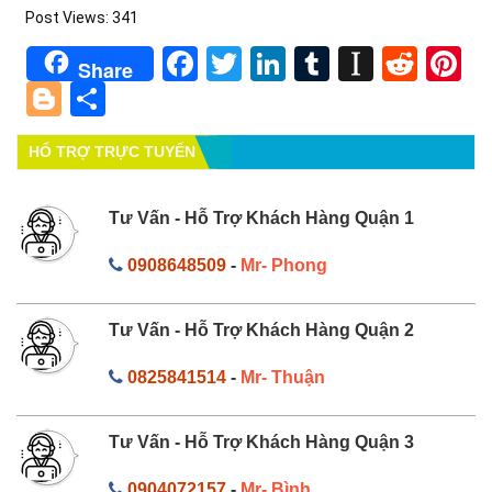
Post Views:
341
Facebook
Twitter
LinkedIn
Tumblr
Instapa
Redd
Pi
Share
Blogger
Share
HỔ TRỢ TRỰC TUYẾN
Tư Vấn - Hỗ Trợ Khách Hàng Quận 1
0908648509
-
Mr- Phong
Tư Vấn - Hỗ Trợ Khách Hàng Quận 2
0825841514
-
Mr- Thuận
Tư Vấn - Hỗ Trợ Khách Hàng Quận 3
0904072157
-
Mr- Bình