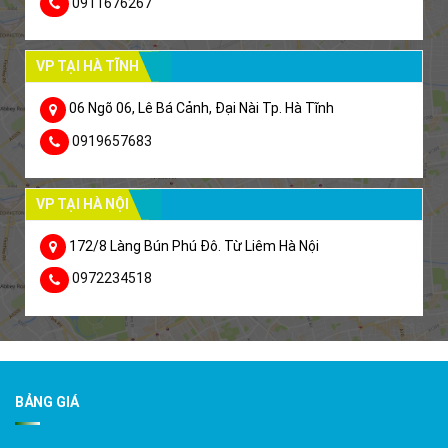
0911676267
VP TẠI HÀ TĨNH
06 Ngõ 06, Lê Bá Cảnh, Đại Nài Tp. Hà Tĩnh
0919657683
VP TẠI HÀ NỘI
172/8 Làng Bún Phú Đô. Từ Liêm Hà Nội
0972234518
BẢNG GIÁ