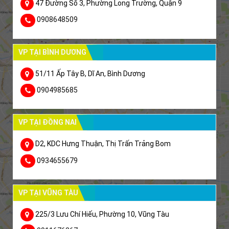
47 Đường Số 3, Phường Long Trường, Quận 9
0908648509
VP TẠI BÌNH DƯƠNG
51/11 Ấp Tây B, Dĩ An, Bình Dương
0904985685
VP TẠI ĐỒNG NAI
D2, KDC Hưng Thuận, Thị Trấn Trảng Bom
0934655679
VP TẠI VŨNG TÀU
225/3 Lưu Chí Hiếu, Phường 10, Vũng Tàu