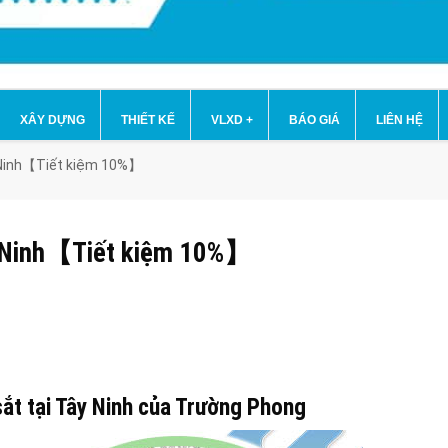
XÂY DỰNG
THIẾT KẾ
VLXD
+
BÁO GIÁ
LIÊN HỆ
y Ninh【Tiết kiệm 10%】
ây Ninh【Tiết kiệm 10%】
ắt tại Tây Ninh của Trường Phong