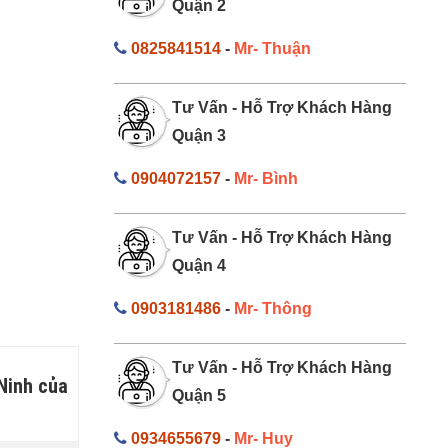
Quận 2
0825841514
-
Mr- Thuận
Tư Vấn - Hỗ Trợ Khách Hàng
Quận 3
0904072157
-
Mr- Bình
Tư Vấn - Hỗ Trợ Khách Hàng
Quận 4
0903181486
-
Mr- Thông
Tư Vấn - Hỗ Trợ Khách Hàng
 Ninh của
Quận 5
0934655679
-
Mr- Huy