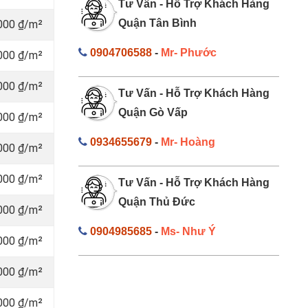
Tư Vấn - Hỗ Trợ Khách Hàng
Quận Tân Bình
000 ₫/m²
0904706588
-
Mr- Phước
000 ₫/m²
000 ₫/m²
Tư Vấn - Hỗ Trợ Khách Hàng
Quận Gò Vấp
000 ₫/m²
0934655679
-
Mr- Hoàng
000 ₫/m²
000 ₫/m²
Tư Vấn - Hỗ Trợ Khách Hàng
Quận Thủ Đức
000 ₫/m²
0904985685
-
Ms- Như Ý
000 ₫/m²
000 ₫/m²
000 ₫/m²