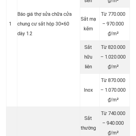
sen
₫/m²
Báo giá thợ sửa chữa cửa
Từ 770.000
Sắt mạ
1
chung cư sắt hộp 30×60
– 970.000
kẽm
dày 1.2
₫/m²
Sắt
Từ 820.000
hữu
– 1.020.000
liên
₫/m²
Từ 870.000
Inox
– 1.070.000
₫/m²
Từ 740.000
Sắt
– 940.000
thường
₫/m²