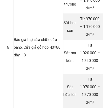
– 1.140.000
thường
₫/m²
Từ 970.000
Sắt hoa
– 1.170.000
sen
₫/m²
Báo giá thợ sửa chữa cửa
Từ
6
pano, Cửa giả gỗ hộp 40×80
Sắt mạ
1.020.000 –
dày 1.8
kẽm
1.220.000
₫/m²
Từ
Sắt
1.070.000 –
hữu liên
1.270.000
₫/m²