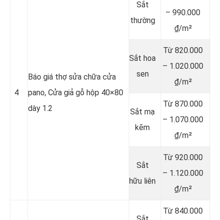
Sắt
– 990.000
thường
₫/m²
Từ 820.000
Sắt hoa
– 1.020.000
sen
Báo giá thợ sửa chữa cửa
₫/m²
4
pano, Cửa giả gỗ hộp 40×80
Từ 870.000
dày 1.2
Sắt mạ
– 1.070.000
kẽm
₫/m²
Từ 920.000
Sắt
– 1.120.000
hữu liên
₫/m²
Từ 840.000
Sắt