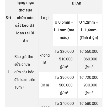
hạng mục
Dĩ An
thợ sửa
Stt
chữa cửa
Loại
U 0.6mm –
U 1,2mm –
sắt kéo đài
U 1mm (mạ
U 1,4mm
loan tại Dĩ
màu)
(tĩnh điện)
An
Từ 320.000
Từ 660.000
không
Báo giá thợ
– 510.000
– 860.000
lá
sửa chữa
₫/m²
₫/m²
1
cửa sắt kéo
Từ 390.000
Từ 730.000
đài loan trên
Có lá
– 580.000
– 930.000
10m ²
₫/m²
₫/m²
Từ 340.000
Từ 680.000