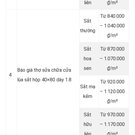
liên
₫/m²
Từ 840.000
Sắt
– 1.040.000
thường
₫/m²
Sắt
Từ 870.000
hoa
– 1.070.000
sen
₫/m²
Báo giá thợ sửa chữa cửa
4
lùa sắt hộp 40×80 dày 1.8
Từ 920.000
Sắt mạ
– 1.120.000
kẽm
₫/m²
Sắt
Từ 970.000
hữu
– 1.170.000
liên
₫/m²