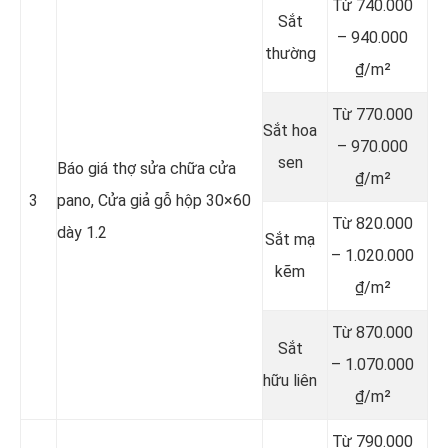
Từ 740.000
Sắt
– 940.000
thường
₫/m²
Từ 770.000
Sắt hoa
– 970.000
sen
Báo giá thợ sửa chữa cửa
₫/m²
3
pano, Cửa giả gỗ hộp 30×60
Từ 820.000
dày 1.2
Sắt mạ
– 1.020.000
kẽm
₫/m²
Từ 870.000
Sắt
– 1.070.000
hữu liên
₫/m²
Từ 790.000