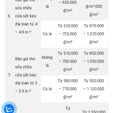
– 650.000
lá
₫/m².000
sửa chữa
₫/m²
₫/m²
6
cửa sắt kéo
đài loan từ 4
Từ 530.000
Từ 870.000
– 4.9 m ²
Có lá
– 720.000
– 1.070.000
₫/m²
₫/m²
Từ 510.000
Từ 850.000
không
Báo giá thợ
– 700.000
– 1.050.000
lá
sửa chữa
₫/m²
₫/m²
7
cửa sắt kéo
Từ 580.000
Từ 920.000
đài loan từ 3
Có lá
– 770.000
– 1.120.000
– 3.9 m ²
₫/m²
₫/m²
Từ
Từ 2.550.000