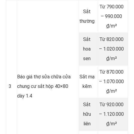
Từ 790.000
Sắt
– 990.000
thường
₫/m²
Sắt
Từ 820.000
hoa
– 1.020.000
sen
₫/m²
Từ 870.000
Báo giá thợ sửa chữa cửa
Sắt mạ
– 1.070.000
3
chung cư sắt hộp 40×80
kẽm
₫/m²
dày 1.4
Sắt
Từ 920.000
hữu
– 1.120.000
liên
₫/m²