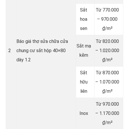
Sắt
Từ 770.000
hoa
– 970.000
sen
₫/m²
Báo giá thợ sửa chữa cửa
Từ 820.000
Sắt mạ
2
chung cư sắt hộp 40×80
– 1.020.000
kẽm
dày 1.2
₫/m²
Sắt
Từ 870.000
hữu
– 1.070.000
liên
₫/m²
Từ 970.000
Inox
– 1.170.000
₫/m²