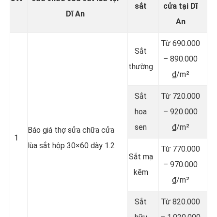
sắt
cửa tại Dĩ
Dĩ An
An
Từ 690.000
Sắt
– 890.000
thường
₫/m²
Sắt
Từ 720.000
hoa
– 920.000
sen
₫/m²
Báo giá thợ sửa chữa cửa
1
lùa sắt hộp 30×60 dày 1.2
Từ 770.000
Sắt mạ
– 970.000
kẽm
₫/m²
Sắt
Từ 820.000