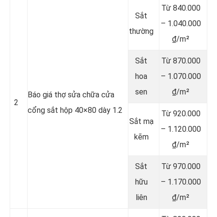
Từ 840.000
Sắt
– 1.040.000
thường
₫/m²
Sắt
Từ 870.000
hoa
– 1.070.000
sen
₫/m²
Báo giá thợ sửa chữa cửa
2
cổng sắt hộp 40×80 dày 1.2
Từ 920.000
Sắt mạ
– 1.120.000
kẽm
₫/m²
Sắt
Từ 970.000
hữu
– 1.170.000
liên
₫/m²