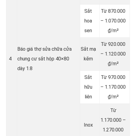
Sắt
Từ 870.000
hoa
– 1.070.000
sen
₫/m²
Từ 920.000
Báo giá thợ sửa chữa cửa
Sắt mạ
– 1.120.000
4
chung cư sắt hộp 40×80
kẽm
₫/m²
dày 1.8
Sắt
Từ 970.000
hữu
– 1.170.000
liên
₫/m²
Từ
1.170.000 –
Inox
1.270.000