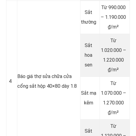
Từ 990.000
Sắt
– 1.190.000
thường
₫/m²
Từ
Sắt
1.020.000 –
hoa
1.220.000
sen
₫/m²
Báo giá thợ sửa chữa cửa
4
Từ
cổng sắt hộp 40×80 dày 1.8
Sắt mạ
1.070.000 –
kẽm
1.270.000
₫/m²
Từ
Sắt
1.120.000 –