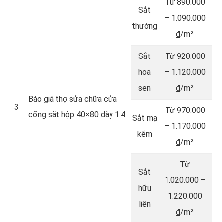
Từ 890.000
Sắt
– 1.090.000
thường
₫/m²
Sắt
Từ 920.000
hoa
– 1.120.000
sen
₫/m²
Báo giá thợ sửa chữa cửa
3
Từ 970.000
cổng sắt hộp 40×80 dày 1.4
Sắt mạ
– 1.170.000
kẽm
₫/m²
Từ
Sắt
1.020.000 –
hữu
1.220.000
liên
₫/m²