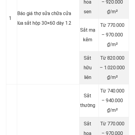
hoa
– 920.000
sen
₫/m²
Báo giá thợ sửa chữa cửa
1
lùa sắt hộp 30×60 dày 1.2
Từ 770.000
Sắt mạ
– 970.000
kẽm
₫/m²
Sắt
Từ 820.000
hữu
– 1.020.000
liên
₫/m²
Từ 740.000
Sắt
– 940.000
thường
₫/m²
Sắt
Từ 770.000
hoa
– 970.000