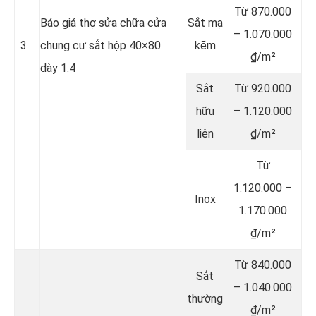
Từ 870.000
Báo giá thợ sửa chữa cửa
Sắt mạ
– 1.070.000
3
chung cư sắt hộp 40×80
kẽm
₫/m²
dày 1.4
Sắt
Từ 920.000
hữu
– 1.120.000
liên
₫/m²
Từ
1.120.000 –
Inox
1.170.000
₫/m²
Từ 840.000
Sắt
– 1.040.000
thường
₫/m²