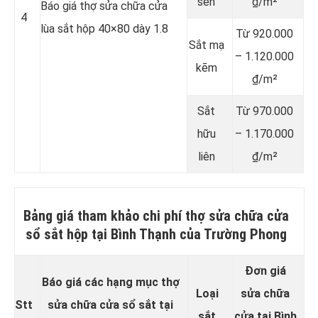
sen
₫/m²
Báo giá thợ sửa chữa cửa
4
lùa sắt hộp 40×80 dày 1.8
Từ 920.000
Sắt mạ
– 1.120.000
kẽm
₫/m²
Sắt
Từ 970.000
hữu
– 1.170.000
liên
₫/m²
Bảng giá tham khảo chi phí thợ sửa chữa cửa
sổ sắt hộp tại Bình Thạnh của Trường Phong
Đơn giá
Báo giá các hạng mục thợ
Loại
sửa chữa
Stt
sửa chữa cửa sổ sắt tại
sắt
cửa tại Bình