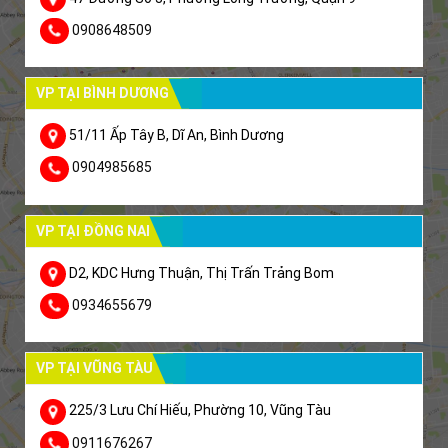
0908648509
VP TẠI BÌNH DƯƠNG
51/11 Ấp Tây B, Dĩ An, Bình Dương
0904985685
VP TẠI ĐỒNG NAI
D2, KDC Hưng Thuận, Thị Trấn Trảng Bom
0934655679
VP TẠI VŨNG TÀU
225/3 Lưu Chí Hiếu, Phường 10, Vũng Tàu
0911676267