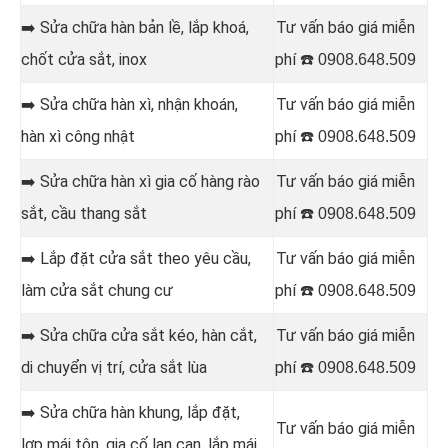
➡️ Sửa chữa hàn
bản lề, lắp khoá,
Tư vấn báo giá miễn
chốt cửa sắt, inox
phí ☎️
0908.648.509
➡️
Sửa chữa hàn xì, nhận khoán,
Tư vấn báo giá miễn
hàn xì công nhật
phí ☎️
0908.648.509
➡️ Sửa chữa hàn
xì gia cố hàng rào
Tư vấn báo giá miễn
sắt, cầu thang sắt
phí ☎️
0908.648.509
➡️
Lắp đặt cửa sắt theo yêu cầu,
Tư vấn báo giá miễn
làm cửa sắt chung cư
phí ☎️
0908.648.509
➡️
Sửa chữa cửa sắt kéo, hàn cắt,
Tư vấn báo giá miễn
di chuyển vị trí, cửa sắt lùa
phí ☎️
0908.648.509
➡️ Sửa chữa hàn
khung, lắp đặt,
Tư vấn báo giá miễn
lợp mái tôn, gia cố lan can, lắp mái