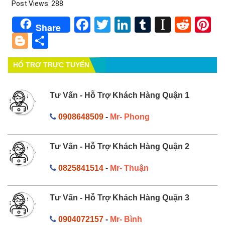
Post Views:
288
Facebook
Twitter
LinkedIn
Tumblr
Instapa
Redd
Pi
Share
Blogger
Share
HỔ TRỢ TRỰC TUYẾN
Tư Vấn - Hỗ Trợ Khách Hàng Quận 1
0908648509
-
Mr- Phong
Tư Vấn - Hỗ Trợ Khách Hàng Quận 2
0825841514
-
Mr- Thuận
Tư Vấn - Hỗ Trợ Khách Hàng Quận 3
0904072157
-
Mr- Bình