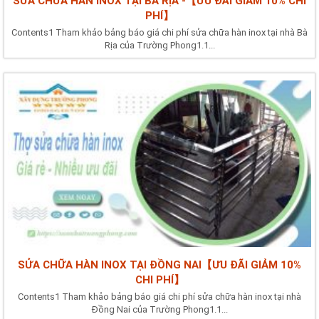
SỬA CHỮA HÀN INOX TẠI BÀ RỊA -【ƯU ĐÃI GIẢM 10% CHI
PHÍ】
Contents1 Tham khảo bảng báo giá chi phí sửa chữa hàn inox tại nhà Bà
Rịa của Trường Phong1.1...
SỬA CHỮA HÀN INOX TẠI ĐỒNG NAI【ƯU ĐÃI GIẢM 10%
CHI PHÍ】
Contents1 Tham khảo bảng báo giá chi phí sửa chữa hàn inox tại nhà
Đồng Nai của Trường Phong1.1...