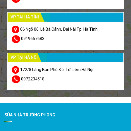
VP TẠI HÀ TĨNH
06 Ngõ 06, Lê Bá Cảnh, Đại Nài Tp. Hà Tĩnh
0919657683
VP TẠI HÀ NỘI
172/8 Làng Bún Phú Đô. Từ Liêm Hà Nội
0972234518
SỬA NHÀ TRƯỜNG PHONG