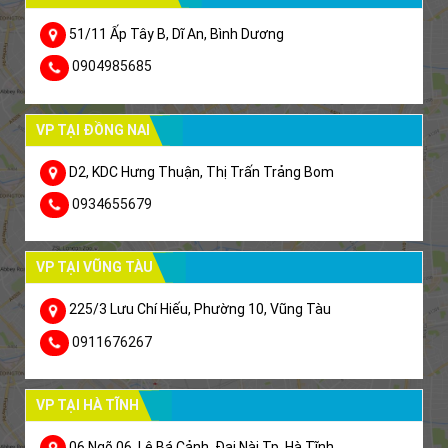
51/11 Ấp Tây B, Dĩ An, Bình Dương
0904985685
VP TẠI ĐỒNG NAI
D2, KDC Hưng Thuận, Thị Trấn Trảng Bom
0934655679
VP TẠI VŨNG TÀU
225/3 Lưu Chí Hiếu, Phường 10, Vũng Tàu
0911676267
VP TẠI HÀ TĨNH
06 Ngõ 06, Lê Bá Cảnh, Đại Nài Tp. Hà Tĩnh