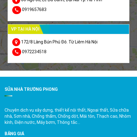
0919657683
VP TẠI HÀ NỘI
172/8 Làng Bún Phú Đô. Từ Liêm Hà Nội
0972234518
SỬA NHÀ TRƯỜNG PHONG
Chuyên dịch vụ xây dựng, thiết kế nội thất, Ngoại thất, Sửa chữa
nhà, Sơn nhà, Chống thấm, Chống dột, Mái tôn, Thạch cao, Nhôm
kính, Điện nước, Máy bơm, Thông tắc…
BẢNG GIÁ