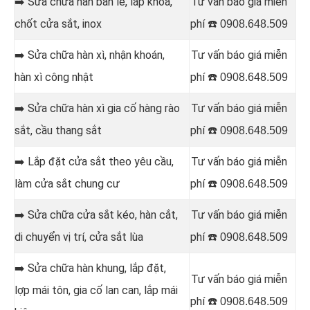
➡️ Sửa chữa hàn
bản lề, lắp khoá,
Tư vấn báo giá miễn
chốt cửa sắt, inox
phí ☎️
0908.648.509
➡️
Sửa chữa hàn xì, nhận khoán,
Tư vấn báo giá miễn
hàn xì công nhật
phí ☎️
0908.648.509
➡️ Sửa chữa hàn
xì gia cố hàng rào
Tư vấn báo giá miễn
sắt, cầu thang sắt
phí ☎️
0908.648.509
➡️
Lắp đặt cửa sắt theo yêu cầu,
Tư vấn báo giá miễn
làm cửa sắt chung cư
phí ☎️
0908.648.509
➡️
Sửa chữa cửa sắt kéo, hàn cắt,
Tư vấn báo giá miễn
di chuyển vị trí, cửa sắt lùa
phí ☎️
0908.648.509
➡️ Sửa chữa hàn
khung, lắp đặt,
Tư vấn báo giá miễn
lợp mái tôn, gia cố lan can, lắp mái
phí ☎️
0908.648.509