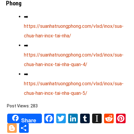
Phong
➡️
https://suanhatruongphong.com/vlxd/inox/sua-
chua-han-inox-tai-nha/
➡️
https://suanhatruongphong.com/vlxd/inox/sua-
chua-han-inox-tai-nha-quan-4/
➡️
https://suanhatruongphong.com/vlxd/inox/sua-
chua-han-inox-tai-nha-quan-5/
Post Views:
283
Facebook
Twitter
LinkedIn
Tumblr
Instapa
Redd
Pi
Share
Blogger
Share