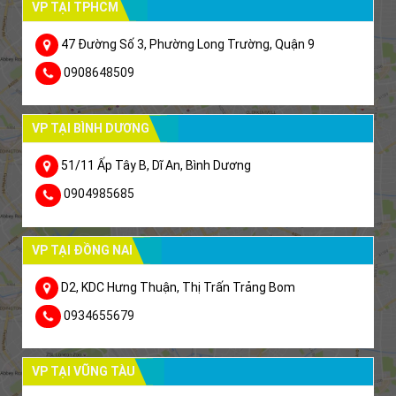
VP TẠI TPHCM
47 Đường Số 3, Phường Long Trường, Quận 9
0908648509
VP TẠI BÌNH DƯƠNG
51/11 Ấp Tây B, Dĩ An, Bình Dương
0904985685
VP TẠI ĐỒNG NAI
D2, KDC Hưng Thuận, Thị Trấn Trảng Bom
0934655679
VP TẠI VŨNG TÀU