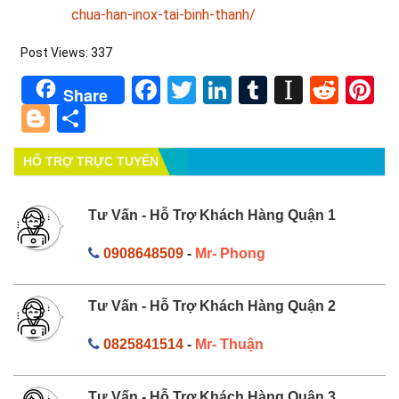
chua-han-inox-tai-binh-thanh/
Post Views:
337
Facebook
Twitter
LinkedIn
Tumblr
Instapa
Redd
Pi
Share
Blogger
Share
HỔ TRỢ TRỰC TUYẾN
Tư Vấn - Hỗ Trợ Khách Hàng Quận 1
0908648509
-
Mr- Phong
Tư Vấn - Hỗ Trợ Khách Hàng Quận 2
0825841514
-
Mr- Thuận
Tư Vấn - Hỗ Trợ Khách Hàng Quận 3