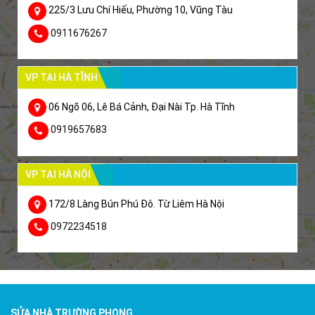
225/3 Lưu Chí Hiếu, Phường 10, Vũng Tàu
0911676267
VP TẠI HÀ TĨNH
06 Ngõ 06, Lê Bá Cảnh, Đại Nài Tp. Hà Tĩnh
0919657683
VP TẠI HÀ NỘI
172/8 Làng Bún Phú Đô. Từ Liêm Hà Nội
0972234518
SỬA NHÀ TRƯỜNG PHONG