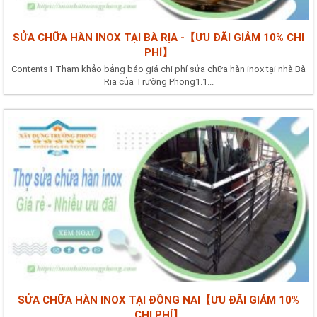
SỬA CHỮA HÀN INOX TẠI BÀ RỊA -【ƯU ĐÃI GIẢM 10% CHI
PHÍ】
Contents1 Tham khảo bảng báo giá chi phí sửa chữa hàn inox tại nhà Bà
Rịa của Trường Phong1.1...
SỬA CHỮA HÀN INOX TẠI ĐỒNG NAI【ƯU ĐÃI GIẢM 10%
CHI PHÍ】