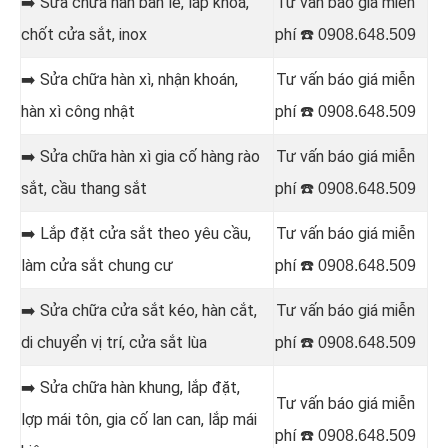
➡️ Sửa chữa hàn
bản lề, lắp khoá,
Tư vấn báo giá miễn
chốt cửa sắt, inox
phí ☎️
0908.648.509
➡️
Sửa chữa hàn xì, nhận khoán,
Tư vấn báo giá miễn
hàn xì công nhật
phí ☎️
0908.648.509
➡️ Sửa chữa hàn
xì gia cố hàng rào
Tư vấn báo giá miễn
sắt, cầu thang sắt
phí ☎️
0908.648.509
➡️
Lắp đặt cửa sắt theo yêu cầu,
Tư vấn báo giá miễn
làm cửa sắt chung cư
phí ☎️
0908.648.509
➡️
Sửa chữa cửa sắt kéo, hàn cắt,
Tư vấn báo giá miễn
di chuyển vị trí, cửa sắt lùa
phí ☎️
0908.648.509
➡️ Sửa chữa hàn
khung, lắp đặt,
Tư vấn báo giá miễn
lợp mái tôn, gia cố lan can, lắp mái
phí ☎️
0908.648.509