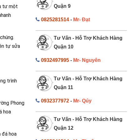
ầu tư một
Quận 9
 nhanh
0825281514
-
Mr- Đạt
 chúng.
Tư Vấn - Hỗ Trợ Khách Hàng
ên tự sửa
Quận 10
0932497995
-
Mr- Nguyên
Tư Vấn - Hỗ Trợ Khách Hàng
ng trình
Quận 11
0932377972
-
Mr- Qúy
rường Phong
á hoa
Tư Vấn - Hỗ Trợ Khách Hàng
Quận 12
à đá hoa