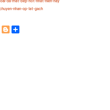
oai-da-mat-bep-hot-nhat-hien-nay
chuyen-nhan-op-lat-gach
paper
ddit
Pinterest
Blogger
Share