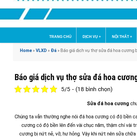
TRANG CHỦ
DỊCH VỤ
+
NỘI THẤT
+
Home
»
VLXD
»
Đá
»
Báo giá dịch vụ thợ sửa đá hoa cương 
Báo giá dịch vụ thợ sửa đá hoa cươn
5/5 - (18 bình chọn)
Sửa đá hoa cương
chu
Chúng ta vẫn thường nghe nói đá hoa cương có độ bền ca
cương có độ bền lên đến vài chục năm, thậm chí vài t
cương bị nứt nẻ, vỡ, hư hỏng. Vậy khi nứt nên sửa chữa