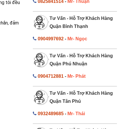
0825841514
-
Mr- Thuận
ng tôi đều
Tư Vấn - Hỗ Trợ Khách Hàng
 chắn, đảm
Quận Bình Thạnh
0904997692
-
Mr- Ngọc
Tư Vấn - Hỗ Trợ Khách Hàng
Quận Phú Nhuận
0904712881
-
Mr- Phát
Tư Vấn - Hỗ Trợ Khách Hàng
Quận Tân Phú
0932489685
-
Mr- Thái