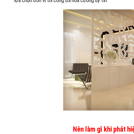
lựa chọn đơn vị thi công đá hoa cương uy tín.
Nên làm gì khi phát h