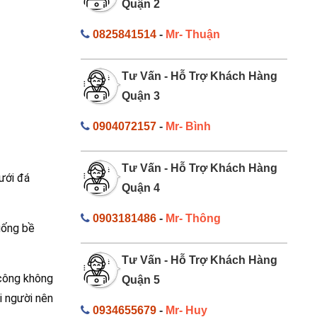
Quận 2
0825841514
-
Mr- Thuận
Tư Vấn - Hỗ Trợ Khách Hàng
Quận 3
0904072157
-
Mr- Bình
Tư Vấn - Hỗ Trợ Khách Hàng
ưới đá
Quận 4
0903181486
-
Mr- Thông
uống bề
Tư Vấn - Hỗ Trợ Khách Hàng
 công không
Quận 5
i người nên
0934655679
-
Mr- Huy