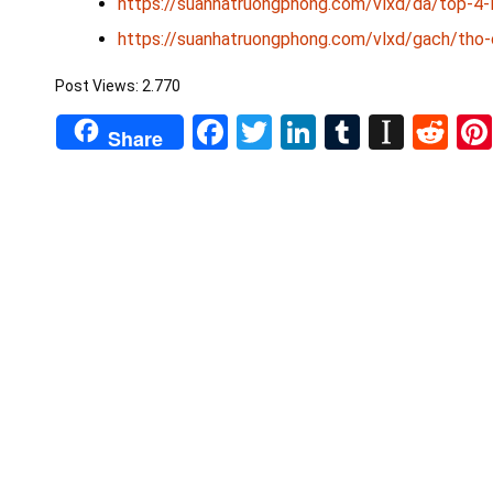
https://suanhatruongphong.com/vlxd/da/top-4-l
https://suanhatruongphong.com/vlxd/gach/tho-
Post Views:
2.770
Facebook
Twitter
LinkedIn
Tumblr
Insta
Re
Share