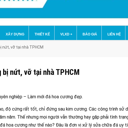
XÂY DỰNG
THIẾT KẾ
VLXD
+
BÁO GIÁ
LIÊN HỆ
bị nứt, vỡ tại nhà TPHCM
g bị nứt, vỡ tại nhà TPHCM
yên nghiệp – Làm mới đá hoa cương đẹp.
o, độ cứng rất tốt, chỉ đứng sau kim cương. Các công trình sử 
răm năm. Thế nhưng mọi người vẫn thường hay gặp phải tình trạn
 đá hoa cương như thế nào? Đâu là đơn vị xử lý sửa chữa đá uy t