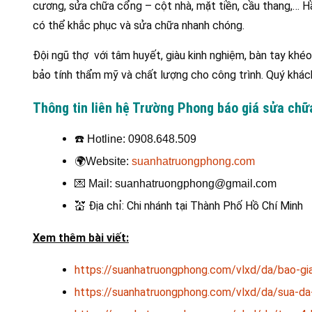
cương, sửa chữa cổng – cột nhà, mặt tiền, cầu thang,… Hầu
có thể khắc phục và sửa chữa nhanh chóng.
Đội ngũ thợ với tâm huyết, giàu kinh nghiệm, bàn tay khéo
bảo tính thẩm mỹ và chất lượng cho công trình. Quý khách
Thông tin liên hệ Trường Phong báo giá sửa ch
☎️
Hotline: 0908.648.509
🌍
Website:
suanhatruongphong.com
💌
Mail: suanhatruongphong@gmail.com
💒
Địa chỉ: Chi nhánh tại Thành Phố Hồ Chí Minh
Xem thêm bài viết:
https://suanhatruongphong.com/vlxd/da/bao-gi
https://suanhatruongphong.com/vlxd/da/sua-da