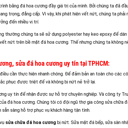
trình bằng đá hoa cương đầy giá trị của mình. Bởi chúng ta đã đ
ng trọng, đẳng cấp. Vì vậy, khi phát hiện vết nứt, chúng ta phải
ng đến nhiều vị trí.
ông thường chúng ta sẽ sử dụng polyester hay keo epoxy để dán
 vết nứt trên bề mặt đá hoa cương. Thế nhưng chúng ta không n
ương, sửa đá hoa cương uy tín tại TPHCM:
điều cần thực hiện nhanh chóng. Để đảm bản an toàn cho các cô
c phục được triệt để và không bị nứt nẻ trở lại.
ương uy tín để nhận được sự hỗ trợ chuyên nghiệp. Và công ty T
của đá hoa cương. Chúng tôi có đội ngũ thợ gia công sửa chữa đ
 sẵn sàng hỗ trợ phục vụ khách hàng tận tình.
 vụ
sửa chữa đá hoa cương
bị nứt. Sửa mặt đá bếp, sửa sàn nh