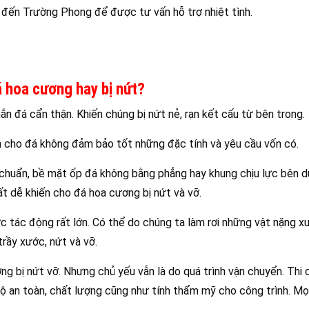
ếp đến Trường Phong để được tư vấn hỗ trợ nhiệt tình.
á hoa cương hay bị nứt?
 đá cẩn thận. Khiến chúng bị nứt nẻ, rạn kết cấu từ bên trong.
 cho đá không đảm bảo tốt những đặc tính và yêu cầu vốn có.
 chuẩn, bề mặt ốp đá không bằng phẳng hay khung chịu lực bên d
ất dễ khiến cho đá hoa cương bị nứt và vỡ.
c tác động rất lớn. Có thể do chúng ta làm rơi những vật nặng x
trầy xước, nứt và vỡ.
ng bị nứt vỡ. Nhưng chủ yếu vẫn là do quá trình vận chuyển. Thi
 an toàn, chất lượng cũng như tính thẩm mỹ cho công trình. Mọ