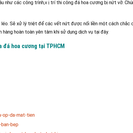
 như các công trình,v ị trí thi công đá hoa cương bị nứt vỡ. Chú
 léo. Sẽ xử lý triệt để các vết nứt được nối liền một cách chắc
 hàng hoàn toàn yên tâm khi sử dụng dịch vụ tại đây.
ữa đá hoa cương tại TPHCM
a-op-da-mat-tien
-ban-bep