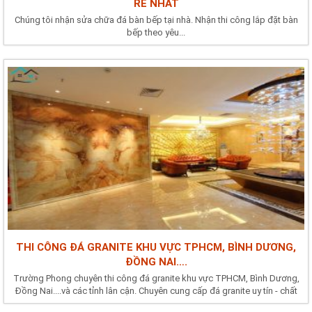
RẺ NHẤT
Chúng tôi nhận sửa chữa đá bàn bếp tại nhà. Nhận thi công lắp đặt bàn
bếp theo yêu...
THI CÔNG ĐÁ GRANITE KHU VỰC TPHCM, BÌNH DƯƠNG,
ĐỒNG NAI….
Trường Phong chuyên thi công đá granite khu vực TPHCM, Bình Dương,
Đồng Nai....và các tỉnh lân cận. Chuyên cung cấp đá granite uy tín - chất
lượng