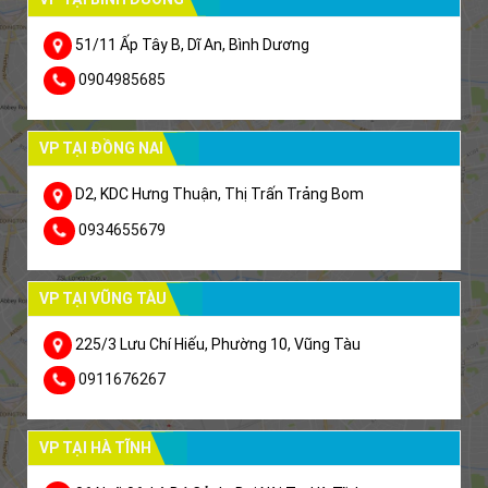
51/11 Ấp Tây B, Dĩ An, Bình Dương
0904985685
VP TẠI ĐỒNG NAI
D2, KDC Hưng Thuận, Thị Trấn Trảng Bom
0934655679
VP TẠI VŨNG TÀU
225/3 Lưu Chí Hiếu, Phường 10, Vũng Tàu
0911676267
VP TẠI HÀ TĨNH