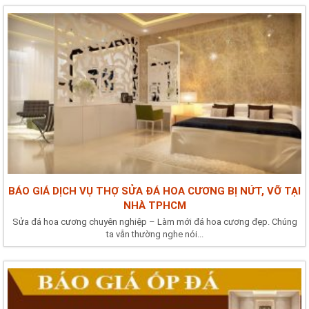
BÁO GIÁ DỊCH VỤ THỢ SỬA ĐÁ HOA CƯƠNG BỊ NỨT, VỠ TẠI
NHÀ TPHCM
Sửa đá hoa cương chuyên nghiệp – Làm mới đá hoa cương đẹp. Chúng
ta vẫn thường nghe nói...