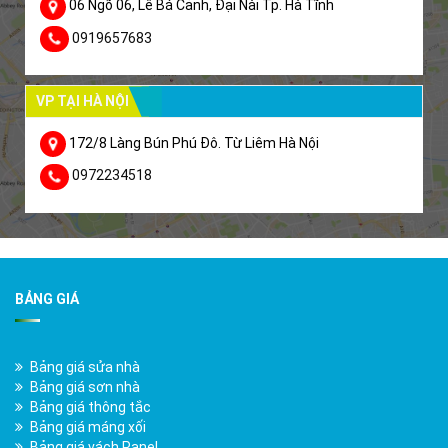
06 Ngõ 06, Lê Bá Cảnh, Đại Nài Tp. Hà Tĩnh
0919657683
VP TẠI HÀ NỘI
172/8 Làng Bún Phú Đô. Từ Liêm Hà Nội
0972234518
BẢNG GIÁ
Bảng giá sửa nhà
Bảng giá sơn nhà
Bảng giá thông tắc
Bảng giá máng xối
Bảng giá vách Panel