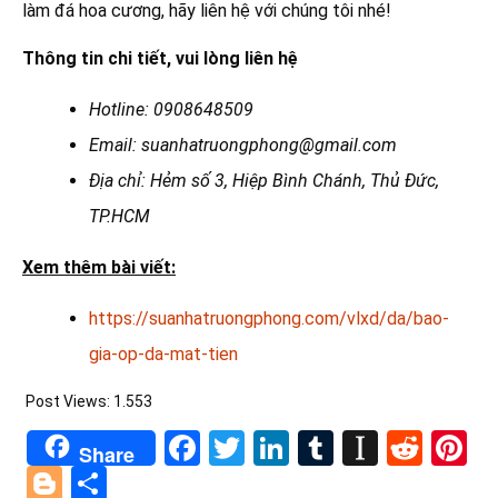
làm đá hoa cương, hãy liên hệ với chúng tôi nhé!
Thông tin chi tiết, vui lòng liên hệ
Hotline: 0908648509
Email: suanhatruongphong@gmail.com
Địa chỉ: Hẻm số 3, Hiệp Bình Chánh, Thủ Đức,
TP.HCM
Xem thêm bài viết:
https://suanhatruongphong.com/vlxd/da/bao-
gia-op-da-mat-tien
Post Views:
1.553
Facebook
Twitter
LinkedIn
Tumblr
Instapa
Redd
Pi
Share
Blogger
Share