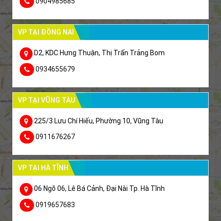
0904985685
VP TẠI ĐỒNG NAI
D2, KDC Hưng Thuận, Thị Trấn Trảng Bom
0934655679
VP TẠI VŨNG TÀU
225/3 Lưu Chí Hiếu, Phường 10, Vũng Tàu
0911676267
VP TẠI HÀ TĨNH
06 Ngõ 06, Lê Bá Cảnh, Đại Nài Tp. Hà Tĩnh
0919657683