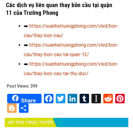
Các dịch vụ liên quan thay bồn cầu tại quận
11
của Trường Phong
➡️
https://suanhatruongphong.com/vlxd/bon-
cau/thay-bon-cau/
➡️
https://suanhatruongphong.com/vlxd/bon-
cau/thay-bon-cau-tai-quan-12/
➡️
https://suanhatruongphong.com/vlxd/bon-
cau/thay-bon-cau-tai-thu-duc/
Post Views:
399
Facebook
Twitter
LinkedIn
Tumblr
Instapa
Redd
Pi
Share
Blogger
Share
HỔ TRỢ TRỰC TUYẾN