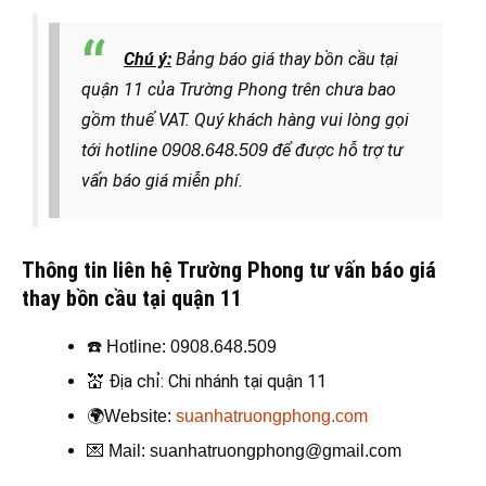
Chú ý:
Bảng báo giá thay bồn cầu tại
quận 11 của Trường Phong trên chưa bao
gồm thuế VAT. Quý khách hàng
vui lòng gọi
tới hotline
để được hỗ trợ tư
0908.648.509
vấn báo giá miễn phí.
Thông tin liên hệ Trường Phong tư vấn báo giá
thay bồn cầu tại quận 11
☎️
Hotline: 0908.648.509
💒
Địa chỉ: Chi nhánh tại quận 11
🌍
Website:
suanhatruongphong.com
💌
Mail: suanhatruongphong@gmail.com