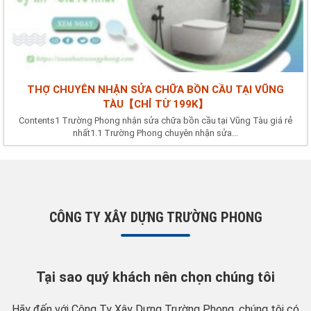
THỢ CHUYÊN NHẬN SỬA CHỮA BỒN CẦU TẠI VŨNG
TÀU【CHỈ TỪ 199K】
Contents1 Trường Phong nhận sửa chữa bồn cầu tại Vũng Tàu giá rẻ
nhất1.1 Trường Phong chuyên nhận sửa...
CÔNG TY XÂY DỰNG TRƯỜNG PHONG
Tại sao quý khách nên chọn chúng tôi
Hãy đến với Công Ty Xây Dựng Trường Phong, chúng tôi có