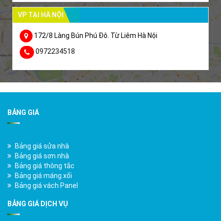
VP TẠI HÀ NỘI
172/8 Làng Bún Phú Đô. Từ Liêm Hà Nội
0972234518
BẢNG GIÁ
Bảng giá sửa nhà
Bảng giá sơn nhà
Bảng giá thông tắc
Bảng giá máng xối
Bảng giá vách Panel
BẢNG GIÁ DỊCH VỤ