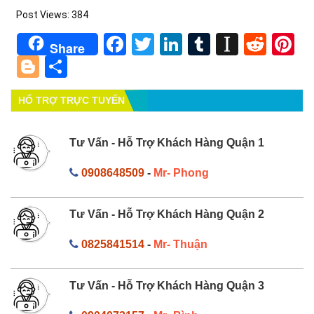
Post Views:
384
Facebook
Twitter
LinkedIn
Tumblr
Instapa
Redd
Pi
Share
Blogger
Share
HỔ TRỢ TRỰC TUYẾN
Tư Vấn - Hỗ Trợ Khách Hàng Quận 1
0908648509
-
Mr- Phong
Tư Vấn - Hỗ Trợ Khách Hàng Quận 2
0825841514
-
Mr- Thuận
Tư Vấn - Hỗ Trợ Khách Hàng Quận 3