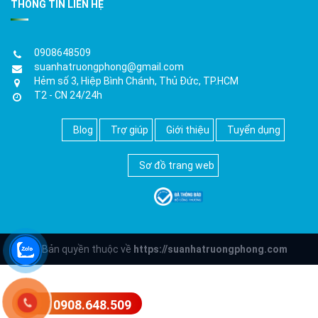
THÔNG TIN LIÊN HỆ
0908648509
suanhatruongphong@gmail.com
Hẻm số 3, Hiệp Bình Chánh, Thủ Đức, TP.HCM
T2 - CN 24/24h
Blog
Trợ giúp
Giới thiệu
Tuyển dụng
Sơ đồ trang web
© Bản quyền thuộc về
https://suanhatruongphong.com
0908.648.509