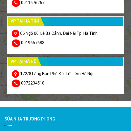
0911676267
VP TẠI HÀ TĨNH
06 Ngõ 06, Lê Bá Cảnh, Đại Nài Tp. Hà Tĩnh
0919657683
VP TẠI HÀ NỘI
172/8 Làng Bún Phú Đô. Từ Liêm Hà Nội
0972234518
SỬA NHÀ TRƯỜNG PHONG