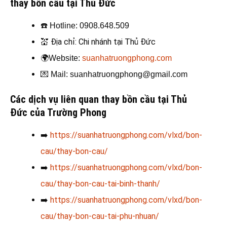
thay bồn cầu tại Thủ Đức
☎️
Hotline: 0908.648.509
💒
Địa chỉ: Chi nhánh tại Thủ Đức
🌍
Website:
suanhatruongphong.com
💌
Mail: suanhatruongphong@gmail.com
Các dịch vụ liên quan thay bồn cầu tại Thủ
Đức
của Trường Phong
➡️
https://suanhatruongphong.com/vlxd/bon-
cau/thay-bon-cau/
➡️
https://suanhatruongphong.com/vlxd/bon-
cau/thay-bon-cau-tai-binh-thanh/
➡️
https://suanhatruongphong.com/vlxd/bon-
cau/thay-bon-cau-tai-phu-nhuan/