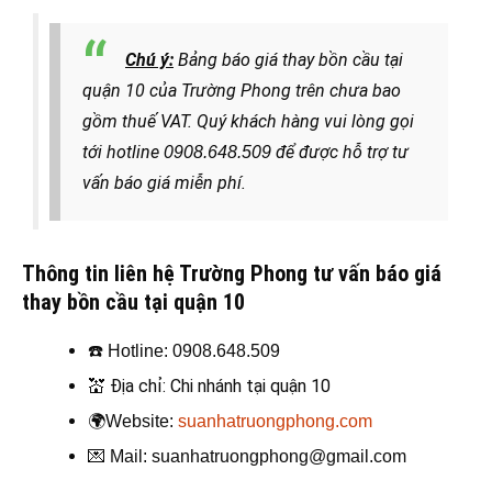
Chú ý:
Bảng báo giá thay bồn cầu tại
quận 10 của Trường Phong trên chưa bao
gồm thuế VAT. Quý khách hàng
vui lòng gọi
tới hotline
để được hỗ trợ tư
0908.648.509
vấn báo giá miễn phí.
Thông tin liên hệ Trường Phong tư vấn báo giá
thay bồn cầu tại quận 10
☎️
Hotline: 0908.648.509
💒
Địa chỉ: Chi nhánh tại quận 10
🌍
Website:
suanhatruongphong.com
💌
Mail: suanhatruongphong@gmail.com