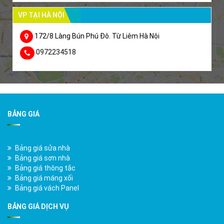
VP TẠI HÀ NỘI
172/8 Làng Bún Phú Đô. Từ Liêm Hà Nội
0972234518
BẢNG GIÁ
Bảng giá sửa nhà
Bảng giá sơn nhà
Bảng giá thông tắc
Bảng giá máng xối
Bảng giá vách Panel
BẢNG GIÁ DỊCH VỤ