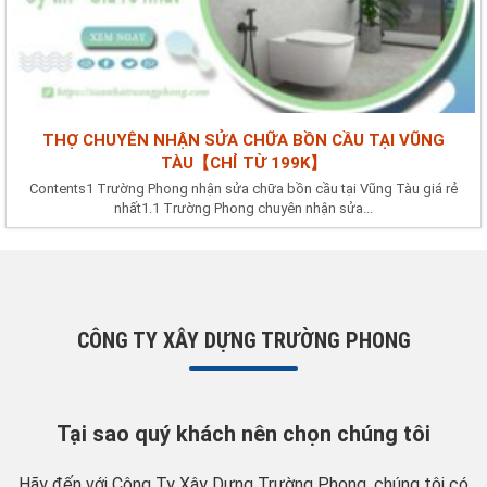
THỢ CHUYÊN NHẬN SỬA CHỮA BỒN CẦU TẠI VŨNG
TÀU【CHỈ TỪ 199K】
Contents1 Trường Phong nhận sửa chữa bồn cầu tại Vũng Tàu giá rẻ
nhất1.1 Trường Phong chuyên nhận sửa...
CÔNG TY XÂY DỰNG TRƯỜNG PHONG
Tại sao quý khách nên chọn chúng tôi
Hãy đến với Công Ty Xây Dựng Trường Phong, chúng tôi có