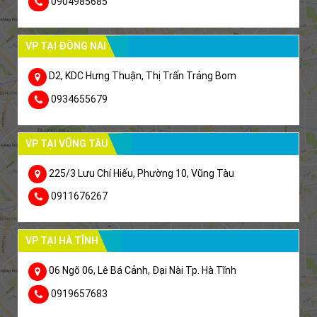
0904985685
VP TẠI ĐỒNG NAI
D2, KDC Hưng Thuận, Thị Trấn Trảng Bom
0934655679
VP TẠI VŨNG TÀU
225/3 Lưu Chí Hiếu, Phường 10, Vũng Tàu
0911676267
VP TẠI HÀ TĨNH
06 Ngõ 06, Lê Bá Cảnh, Đại Nài Tp. Hà Tĩnh
0919657683