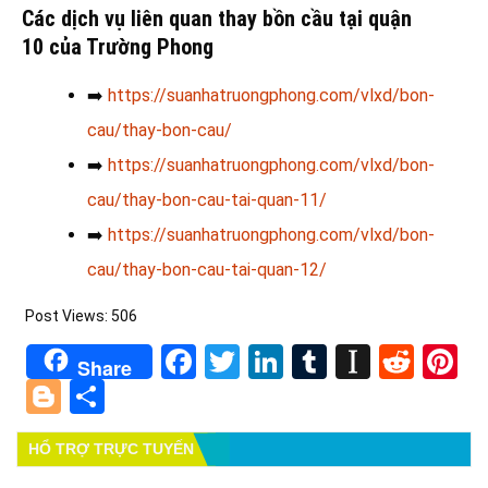
Các dịch vụ liên quan thay bồn cầu tại quận
10
của Trường Phong
➡️
https://suanhatruongphong.com/vlxd/bon-
cau/thay-bon-cau/
➡️
https://suanhatruongphong.com/vlxd/bon-
cau/thay-bon-cau-tai-quan-11/
➡️
https://suanhatruongphong.com/vlxd/bon-
cau/thay-bon-cau-tai-quan-12/
Post Views:
506
Facebook
Twitter
LinkedIn
Tumblr
Instapa
Redd
Pi
Share
Blogger
Share
HỔ TRỢ TRỰC TUYẾN