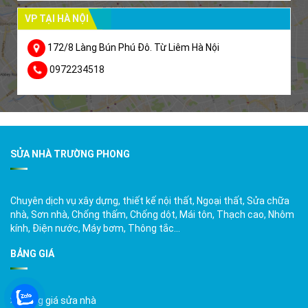
VP TẠI HÀ NỘI
172/8 Làng Bún Phú Đô. Từ Liêm Hà Nội
0972234518
SỬA NHÀ TRƯỜNG PHONG
Chuyên dịch vụ xây dựng, thiết kế nội thất, Ngoại thất, Sửa chữa
nhà, Sơn nhà, Chống thấm, Chống dột, Mái tôn, Thạch cao, Nhôm
kính, Điện nước, Máy bơm, Thông tắc…
BẢNG GIÁ
Bảng giá sửa nhà