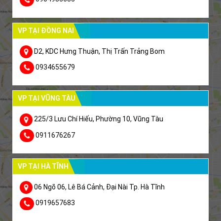
VP TẠI ĐỒNG NAI
D2, KDC Hưng Thuận, Thị Trấn Trảng Bom
0934655679
VP TẠI VŨNG TÀU
225/3 Lưu Chí Hiếu, Phường 10, Vũng Tàu
0911676267
VP TẠI HÀ TĨNH
06 Ngõ 06, Lê Bá Cảnh, Đại Nài Tp. Hà Tĩnh
0919657683