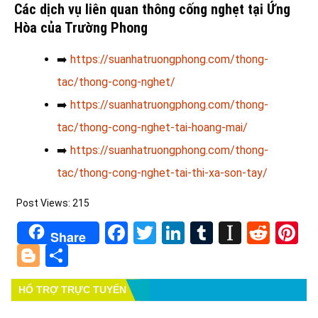
Các dịch vụ liên quan thông cống nghẹt tại Ứng
Hòa của Trường Phong
➡️
https://suanhatruongphong.com/thong-
tac/thong-cong-nghet/
➡️
https://suanhatruongphong.com/thong-
tac/thong-cong-nghet-tai-hoang-mai/
➡️
https://suanhatruongphong.com/thong-
tac/thong-cong-nghet-tai-thi-xa-son-tay/
Post Views:
215
Facebook
Twitter
LinkedIn
Tumblr
Instapa
Redd
Pi
Share
Blogger
Share
HỔ TRỢ TRỰC TUYẾN