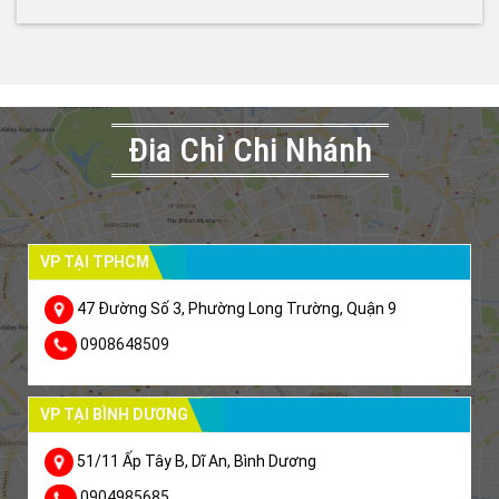
Đia Chỉ Chi Nhánh
VP TẠI TPHCM
47 Đường Số 3, Phường Long Trường, Quận 9
0908648509
VP TẠI BÌNH DƯƠNG
51/11 Ấp Tây B, Dĩ An, Bình Dương
0904985685