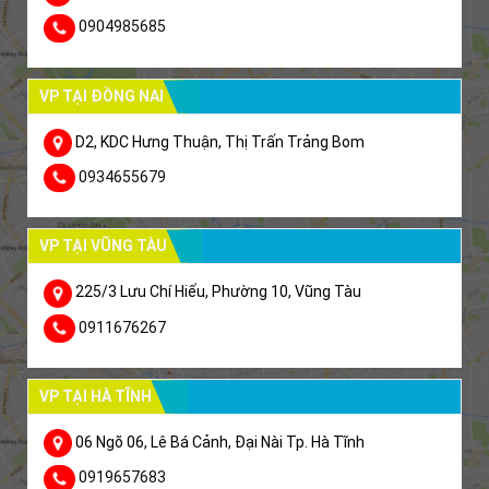
0904985685
VP TẠI ĐỒNG NAI
D2, KDC Hưng Thuận, Thị Trấn Trảng Bom
0934655679
VP TẠI VŨNG TÀU
225/3 Lưu Chí Hiếu, Phường 10, Vũng Tàu
0911676267
VP TẠI HÀ TĨNH
06 Ngõ 06, Lê Bá Cảnh, Đại Nài Tp. Hà Tĩnh
0919657683