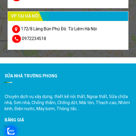
VP TẠI HÀ NỘI
172/8 Làng Bún Phú Đô. Từ Liêm Hà Nội
0972234518
SỬA NHÀ TRƯỜNG PHONG
Chuyên dịch vụ xây dựng, thiết kế nội thất, Ngoại thất, Sửa chữa
nhà, Sơn nhà, Chống thấm, Chống dột, Mái tôn, Thạch cao, Nhôm
kính, Điện nước, Máy bơm, Thông tắc…
BẢNG GIÁ