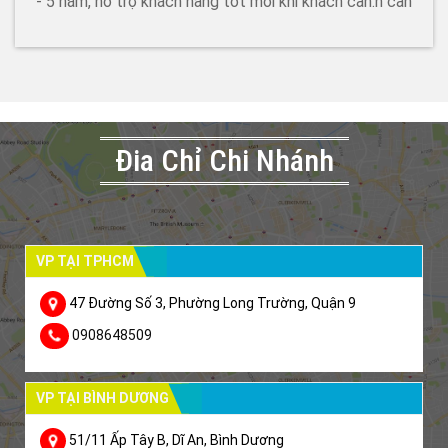
- 5 năm, hỗ trợ khách hàng tốt mỗi khi khách cần.h cần
Đia Chỉ Chi Nhánh
VP TẠI TPHCM
47 Đường Số 3, Phường Long Trường, Quận 9
0908648509
VP TẠI BÌNH DƯƠNG
51/11 Ấp Tây B, Dĩ An, Bình Dương