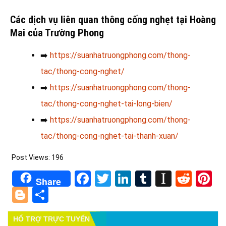
Các dịch vụ liên quan thông cống nghẹt tại Hoàng
Mai của Trường Phong
➡️
https://suanhatruongphong.com/thong-
tac/thong-cong-nghet/
➡️
https://suanhatruongphong.com/thong-
tac/thong-cong-nghet-tai-long-bien/
➡️
https://suanhatruongphong.com/thong-
tac/thong-cong-nghet-tai-thanh-xuan/
Post Views:
196
Facebook
Twitter
LinkedIn
Tumblr
Instapa
Redd
Pi
Share
Blogger
Share
HỔ TRỢ TRỰC TUYẾN