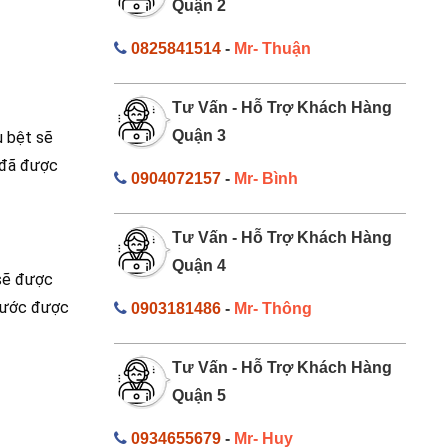
Quận 2
0825841514
-
Mr- Thuận
Tư Vấn - Hỗ Trợ Khách Hàng
Quận 3
u bệt sẽ
 đã được
0904072157
-
Mr- Bình
Tư Vấn - Hỗ Trợ Khách Hàng
Quận 4
 sẽ được
 nước được
0903181486
-
Mr- Thông
Tư Vấn - Hỗ Trợ Khách Hàng
Quận 5
0934655679
-
Mr- Huy