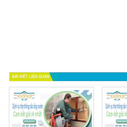
BÀI VIẾT LIÊN QUAN