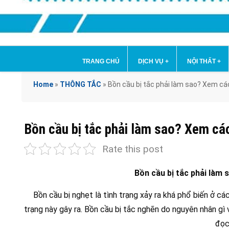
TRANG CHỦ
DỊCH VỤ
+
NỘI THẤT
+
Home
»
THÔNG TẮC
»
Bồn cầu bị tắc phải làm sao? Xem các
Bồn cầu bị tắc phải làm sao? Xem các
Rate this post
Bồn cầu bị tắc phải làm 
Bồn cầu bị nghẹt là tình trạng xảy ra khá phổ biến ở các
trạng này gây ra. Bồn cầu bị tắc nghẽn do nguyên nhân gì 
đọc