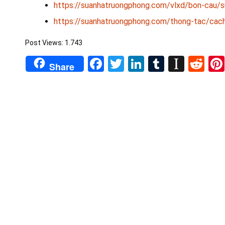
https://suanhatruongphong.com/vlxd/bon-cau/s
https://suanhatruongphong.com/thong-tac/cach
Post Views:
1.743
Facebook
Twitter
LinkedIn
Tumblr
Insta
Re
Share