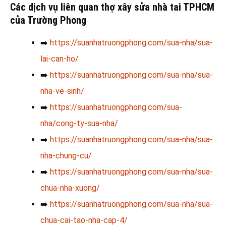
Các dịch vụ liên quan thợ xây sửa nhà tai TPHCM
của Trường Phong
➡️
https://suanhatruongphong.com/sua-nha/sua-
lai-can-ho/
➡️
https://suanhatruongphong.com/sua-nha/sua-
nha-ve-sinh/
➡️
https://suanhatruongphong.com/sua-
nha/cong-ty-sua-nha/
➡️
https://suanhatruongphong.com/sua-nha/sua-
nha-chung-cu/
➡️
https://suanhatruongphong.com/sua-nha/sua-
chua-nha-xuong/
➡️
https://suanhatruongphong.com/sua-nha/sua-
chua-cai-tao-nha-cap-4/