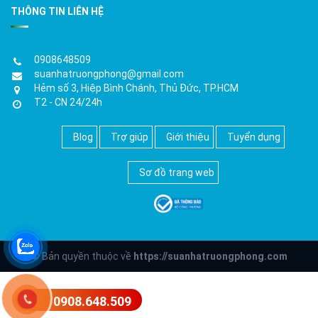
THÔNG TIN LIÊN HỆ
0908648509
suanhatruongphong@gmail.com
Hẻm số 3, Hiệp Bình Chánh, Thủ Đức, TP.HCM
T2 - CN 24/24h
Blog
Trợ giúp
Giới thiệu
Tuyển dụng
Sơ đồ trang web
© Bản quyền thuộc về
https://suanhatruongphong.com
0908.648.509