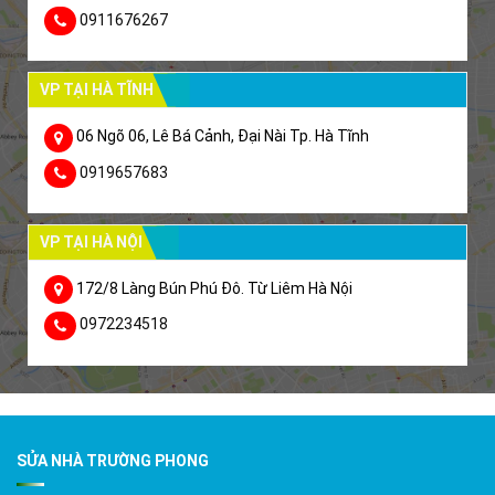
0911676267
VP TẠI HÀ TĨNH
06 Ngõ 06, Lê Bá Cảnh, Đại Nài Tp. Hà Tĩnh
0919657683
VP TẠI HÀ NỘI
172/8 Làng Bún Phú Đô. Từ Liêm Hà Nội
0972234518
SỬA NHÀ TRƯỜNG PHONG