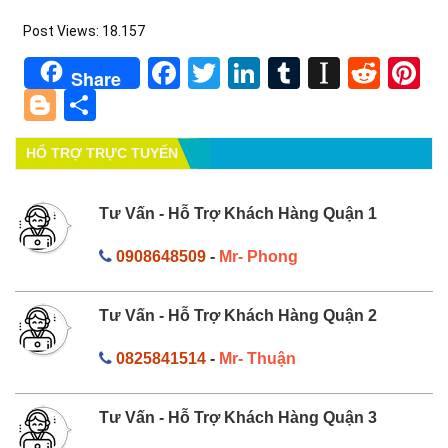
Post Views:
18.157
Facebook
Twitter
LinkedIn
Tumblr
Instapa
Redd
Pi
Share
Blogger
Share
HỔ TRỢ TRỰC TUYẾN
Tư Vấn - Hỗ Trợ Khách Hàng Quận 1
0908648509
-
Mr- Phong
Tư Vấn - Hỗ Trợ Khách Hàng Quận 2
0825841514
-
Mr- Thuận
Tư Vấn - Hỗ Trợ Khách Hàng Quận 3