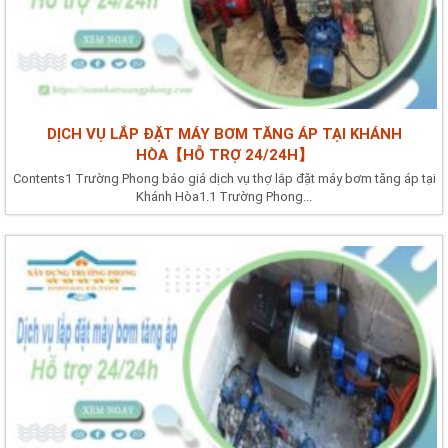
DỊCH VỤ LẮP ĐẶT MÁY BƠM TĂNG ÁP TẠI KHÁNH
HÒA【HỖ TRỢ 24/24H】
Contents1 Trường Phong báo giá dịch vụ thợ lắp đặt máy bơm tăng áp tại
Khánh Hòa1.1 Trường Phong...