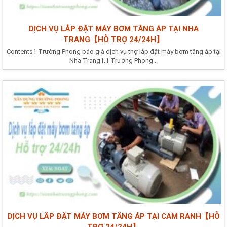
DỊCH VỤ LẮP ĐẶT MÁY BƠM TĂNG ÁP TẠI NHA
TRANG【HỖ TRỢ 24/24H】
Contents1 Trường Phong báo giá dịch vụ thợ lắp đặt máy bơm tăng áp tại
Nha Trang1.1 Trường Phong...
DỊCH VỤ LẮP ĐẶT MÁY BƠM TĂNG ÁP TẠI CAM RANH【HỖ