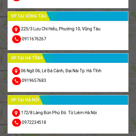
VP TẠI VŨNG TÀU
225/3 Lưu Chí Hiếu, Phường 10, Vũng Tàu
0911676267
VP TẠI HÀ TĨNH
06 Ngõ 06, Lê Bá Cảnh, Đại Nài Tp. Hà Tĩnh
0919657683
VP TẠI HÀ NỘI
172/8 Làng Bún Phú Đô. Từ Liêm Hà Nội
0972234518