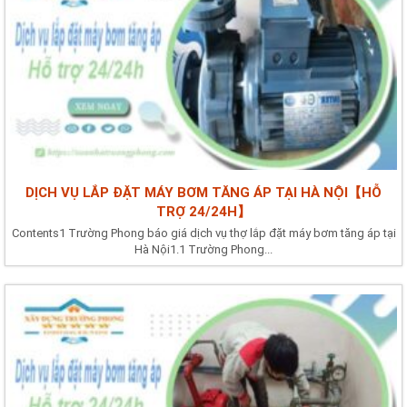
DỊCH VỤ LẮP ĐẶT MÁY BƠM TĂNG ÁP TẠI HÀ NỘI【HỖ
TRỢ 24/24H】
Contents1 Trường Phong báo giá dịch vụ thợ lắp đặt máy bơm tăng áp tại
Hà Nội1.1 Trường Phong...