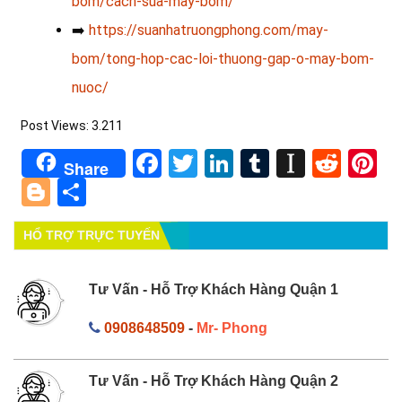
bom/cach-sua-may-bom/
➡️
https://suanhatruongphong.com/may-
bom/tong-hop-cac-loi-thuong-gap-o-may-bom-
nuoc/
Post Views:
3.211
Facebook
Twitter
LinkedIn
Tumblr
Instapa
Redd
Pi
Share
Blogger
Share
HỔ TRỢ TRỰC TUYẾN
Tư Vấn - Hỗ Trợ Khách Hàng Quận 1
0908648509
-
Mr- Phong
Tư Vấn - Hỗ Trợ Khách Hàng Quận 2