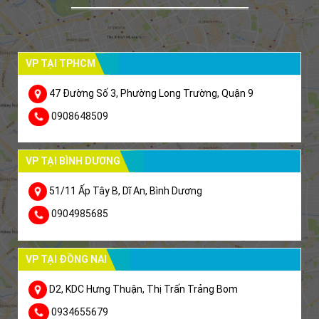
VP TẠI TPHCM
47 Đường Số 3, Phường Long Trường, Quận 9
0908648509
VP TẠI BÌNH DƯƠNG
51/11 Ấp Tây B, Dĩ An, Bình Dương
0904985685
VP TẠI ĐỒNG NAI
D2, KDC Hưng Thuận, Thị Trấn Trảng Bom
0934655679