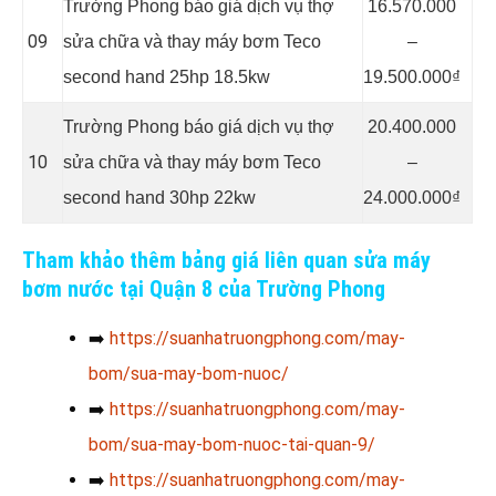
Trường Phong báo giá dịch vụ thợ
16.570.000
09
sửa chữa và thay máy bơm Teco
–
second hand 25hp 18.5kw
19.500.000₫
Trường Phong báo giá dịch vụ thợ
20.400.000
10
sửa chữa và thay máy bơm Teco
–
second hand 30hp 22kw
24.000.000₫
Tham khảo thêm bảng giá liên quan sửa máy
bơm nước tại Quận 8 của Trường Phong
➡️
https://suanhatruongphong.com/may-
bom/sua-may-bom-nuoc/
➡️
https://suanhatruongphong.com/may-
bom/sua-may-bom-nuoc-tai-quan-9/
➡️
https://suanhatruongphong.com/may-