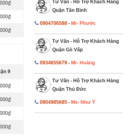
Tư Vấn - Hỗ Trợ Khách Hàng
.000₫
Quận Tân Bình
.000₫
0904706588
-
Mr- Phước
.000₫
Tư Vấn - Hỗ Trợ Khách Hàng
Quận Gò Vấp
0934655679
-
Mr- Hoàng
uận 9
Tư Vấn - Hỗ Trợ Khách Hàng
.000₫
Quận Thủ Đức
.000₫
0904985685
-
Ms- Như Ý
.000₫
.000₫