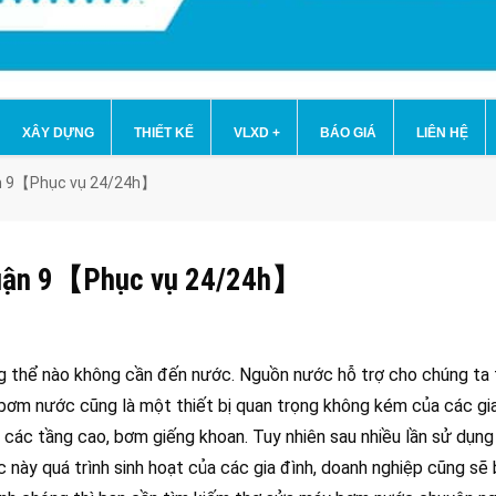
XÂY DỰNG
THIẾT KẾ
VLXD
+
BÁO GIÁ
LIÊN HỆ
ận 9【Phục vụ 24/24h】
 Quận 9【Phục vụ 24/24h】
g thể nào không cần đến nước. Nguồn nước hỗ trợ cho chúng ta 
y bơm nước cũng là một thiết bị quan trọng không kém của các gia
ác tầng cao, bơm giếng khoan. Tuy nhiên sau nhiều lần sử dụng
c này quá trình sinh hoạt của các gia đình, doanh nghiệp cũng sẽ 