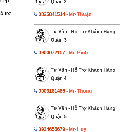
ghiệp
Quận 2
ỗ trợ
0825841514
-
Mr- Thuận
Tư Vấn - Hỗ Trợ Khách Hàng
Quận 3
0904072157
-
Mr- Bình
Tư Vấn - Hỗ Trợ Khách Hàng
Quận 4
0903181486
-
Mr- Thông
Tư Vấn - Hỗ Trợ Khách Hàng
Quận 5
0934655679
-
Mr- Huy