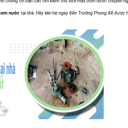
hanh chóng thì bạn cần tìm kiếm thợ sửa máy bơm nước chuyên n
bơm nước
tại nhà. Hãy liên hệ ngay đến Trường Phong để được h