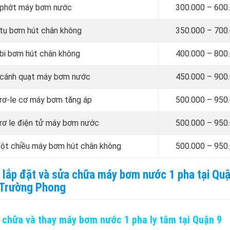
y phớt máy bơm nước
300.000 – 600
 tụ bơm hút chân không
350.000 – 700
 bi bơm hút chân không
4
00.000 –
800
y cánh quạt máy bơm nước
4
50.000 –
900
 rơ-le cơ máy bơm tăng áp
5
00.000 –
950
 rơ le điện tử máy bơm nước
5
00.000 –
950
một chiều máy bơm hút chân không
5
00.000 –
950
ợ lắp đặt và sửa chữa máy bơm nước 1 pha tại Qu
Trường Phong
 chữa và thay máy bơm nước 1 pha ly tâm tại Quận 9