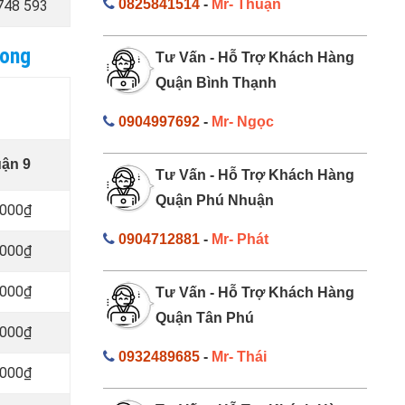
0825841514
-
Mr- Thuận
748 593
hong
Tư Vấn - Hỗ Trợ Khách Hàng
Quận Bình Thạnh
0904997692
-
Mr- Ngọc
uận 9
Tư Vấn - Hỗ Trợ Khách Hàng
Quận Phú Nhuận
.000₫
0904712881
-
Mr- Phát
.000₫
.000₫
Tư Vấn - Hỗ Trợ Khách Hàng
Quận Tân Phú
.000₫
0932489685
-
Mr- Thái
.000₫