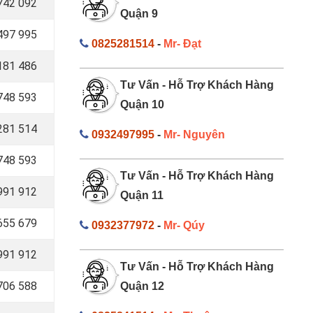
742 092
Quận 9
497 995
0825281514
-
Mr- Đạt
181 486
Tư Vấn - Hỗ Trợ Khách Hàng
748 593
Quận 10
281 514
0932497995
-
Mr- Nguyên
748 593
Tư Vấn - Hỗ Trợ Khách Hàng
991 912
Quận 11
 655 679
0932377972
-
Mr- Qúy
 991 912
Tư Vấn - Hỗ Trợ Khách Hàng
706 588
Quận 12