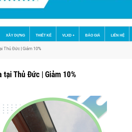
XÂY DỰNG
THIẾT KẾ
VLXD
+
BÁO GIÁ
LIÊN HỆ
tại Thủ Đức | Giảm 10%
a tại Thủ Đức | Giảm 10%