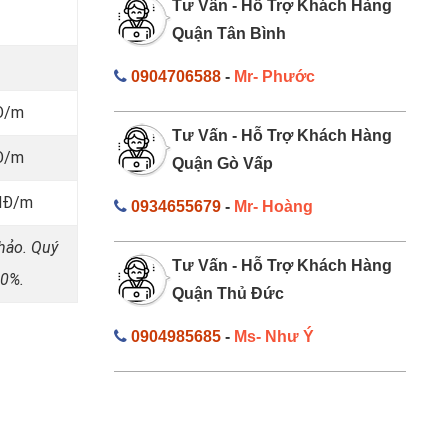
Tư Vấn - Hỗ Trợ Khách Hàng
Quận Tân Bình
0904706588
-
Mr- Phước
Đ/m
Tư Vấn - Hỗ Trợ Khách Hàng
Đ/m
Quận Gò Vấp
NĐ/m
0934655679
-
Mr- Hoàng
khảo. Quý
Tư Vấn - Hỗ Trợ Khách Hàng
00%.
Quận Thủ Đức
0904985685
-
Ms- Như Ý