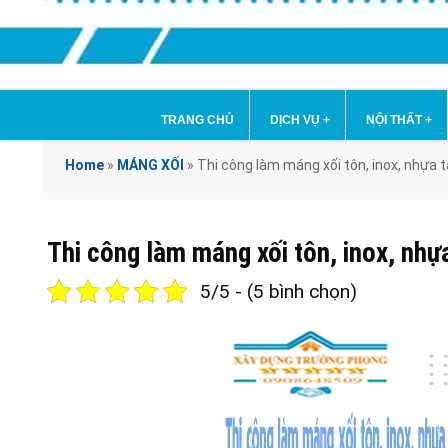
TRANG CHỦ
DỊCH VỤ
+
NỘI THẤT
+
Home
»
MÁNG XỐI
»
Thi công làm máng xối tôn, inox, nhựa 
Thi công làm máng xối tôn, inox, nhự
5/5 - (5 bình chọn)