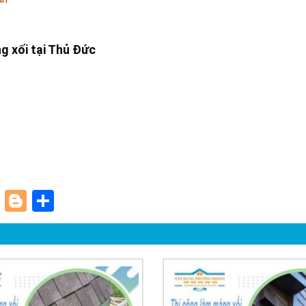
g xối tại Thủ Đức
paper
ddit
Pinterest
Blogger
Share