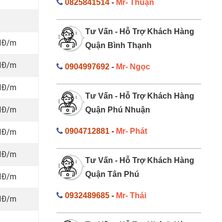
0825841514
-
Mr- Thuận
Tư Vấn - Hỗ Trợ Khách Hàng
NĐ/m
Quận Bình Thạnh
NĐ/m
0904997692
-
Mr- Ngọc
NĐ/m
Tư Vấn - Hỗ Trợ Khách Hàng
NĐ/m
Quận Phú Nhuận
0904712881
-
Mr- Phát
NĐ/m
NĐ/m
Tư Vấn - Hỗ Trợ Khách Hàng
Quận Tân Phú
NĐ/m
0932489685
-
Mr- Thái
NĐ/m