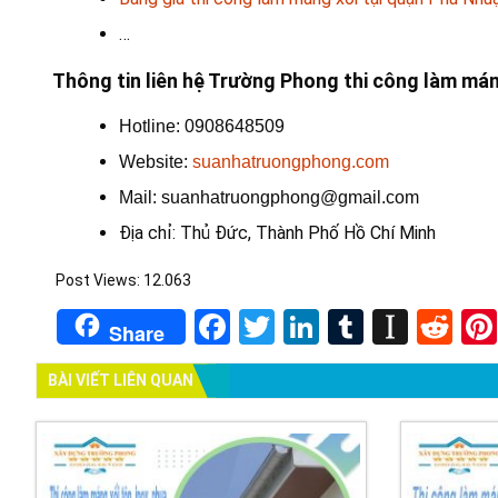
…
Thông tin liên hệ Trường Phong thi công làm mán
Hotline: 0908648509
Website:
suanhatruongphong.com
Mail: suanhatruongphong@gmail.com
Địa chỉ: Thủ Đức, Thành Phố Hồ Chí Minh
Post Views:
12.063
Facebook
Twitter
LinkedIn
Tumblr
Insta
Re
Share
BÀI VIẾT LIÊN QUAN