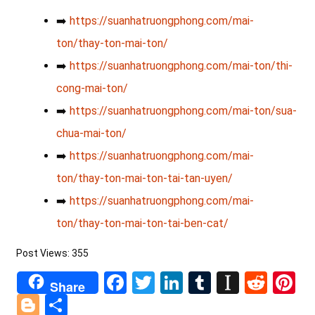
➡️
https://suanhatruongphong.com/mai-
ton/thay-ton-mai-ton/
➡️
https://suanhatruongphong.com/mai-ton/thi-
cong-mai-ton/
➡️
https://suanhatruongphong.com/mai-ton/sua-
chua-mai-ton/
➡️
https://suanhatruongphong.com/mai-
ton/thay-ton-mai-ton-tai-tan-uyen/
➡️
https://suanhatruongphong.com/mai-
ton/thay-ton-mai-ton-tai-ben-cat/
Post Views:
355
Facebook
Twitter
LinkedIn
Tumblr
Instapa
Redd
Pi
Share
Blogger
Share