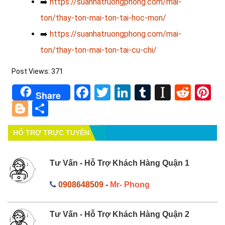
➡️
https://suanhatruongphong.com/mai-
ton/thay-ton-mai-ton-tai-hoc-mon/
➡️
https://suanhatruongphong.com/mai-
ton/thay-ton-mai-ton-tai-cu-chi/
Post Views:
371
Facebook
Twitter
LinkedIn
Tumblr
Instapa
Redd
Pi
Share
Blogger
Share
HỔ TRỢ TRỰC TUYẾN
Tư Vấn - Hỗ Trợ Khách Hàng Quận 1
0908648509
-
Mr- Phong
Tư Vấn - Hỗ Trợ Khách Hàng Quận 2