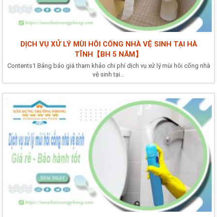
DỊCH VỤ XỬ LÝ MÙI HÔI CỐNG NHÀ VỆ SINH TẠI HÀ
TĨNH【BH 5 NĂM】
Contents1 Bảng báo giá tham khảo chi phí dịch vụ xử lý mùi hôi cống nhà
vệ sinh tại...