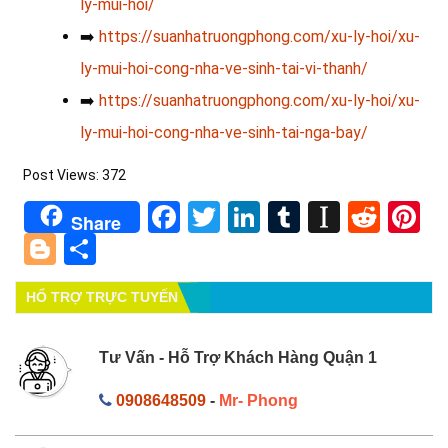
ly-mui-hoi/
➡️
https://suanhatruongphong.com/xu-ly-hoi/xu-
ly-mui-hoi-cong-nha-ve-sinh-tai-vi-thanh/
➡️
https://suanhatruongphong.com/xu-ly-hoi/xu-
ly-mui-hoi-cong-nha-ve-sinh-tai-nga-bay/
Post Views:
372
Facebook
Twitter
LinkedIn
Tumblr
Instapa
Redd
Pi
Share
Blogger
Share
HỔ TRỢ TRỰC TUYẾN
Tư Vấn - Hỗ Trợ Khách Hàng Quận 1
0908648509
-
Mr- Phong