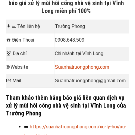
báo giá xử lý mùi hôi cống nhà vệ sinh tại Vĩnh
Long miễn phí 100%
👨‍💻
Tên liên hệ
Trường Phong
☎️
Điện Thoại
0908.648.509
💒
Địa chỉ
Chi nhánh tại Vĩnh Long
🌐 Website
Suanhatruongphong.com
💌 Mail
Suanhatruongphong@gmail.com
Tham khảo thêm bảng báo giá liên quan dịch vụ
xử lý mùi hôi cống nhà vệ sinh tại Vĩnh Long của
Trường Phong
➡️
https://suanhatruongphong.com/xu-ly-hoi/xu-