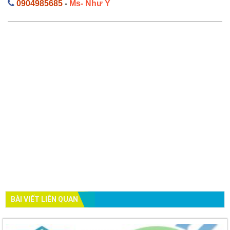
0904985685
-
Ms- Như Ý
BÀI VIẾT LIÊN QUAN