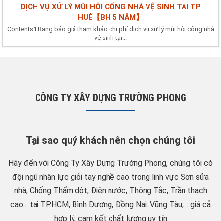
DỊCH VỤ XỬ LÝ MÙI HÔI CỐNG NHÀ VỆ SINH TẠI TP
HUẾ【BH 5 NĂM】
Contents1 Bảng báo giá tham khảo chi phí dịch vụ xử lý mùi hôi cống nhà
vệ sinh tại...
CÔNG TY XÂY DỰNG TRƯỜNG PHONG
Tại sao quý khách nên chọn chúng tôi
Hãy đến với Công Ty Xây Dựng Trường Phong, chúng tôi có
đội ngũ nhân lực giỏi tay nghề cao trong linh vực Sơn sửa
nhà, Chống Thấm dột, Điện nước, Thông Tắc, Trần thạch
cao... tại TP.HCM, Bình Dương, Đồng Nai, Vũng Tàu,… giá cả
hợp lý, cam kết chất lượng uy tín