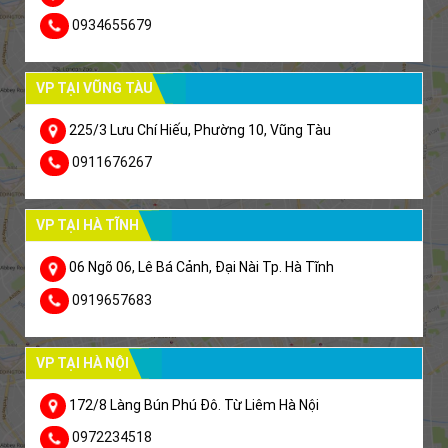
0934655679
VP TẠI VŨNG TÀU
225/3 Lưu Chí Hiếu, Phường 10, Vũng Tàu
0911676267
VP TẠI HÀ TĨNH
06 Ngõ 06, Lê Bá Cảnh, Đại Nài Tp. Hà Tĩnh
0919657683
VP TẠI HÀ NỘI
172/8 Làng Bún Phú Đô. Từ Liêm Hà Nội
0972234518