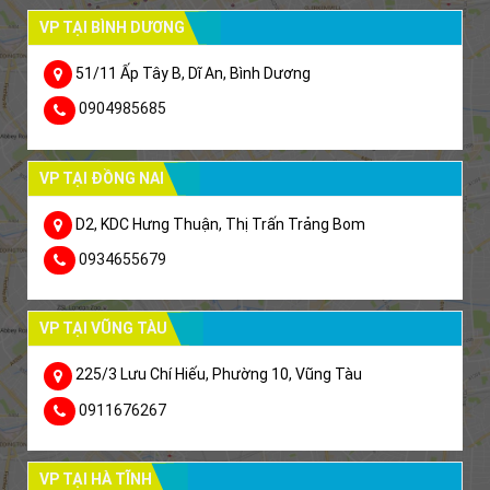
VP TẠI BÌNH DƯƠNG
51/11 Ấp Tây B, Dĩ An, Bình Dương
0904985685
VP TẠI ĐỒNG NAI
D2, KDC Hưng Thuận, Thị Trấn Trảng Bom
0934655679
VP TẠI VŨNG TÀU
225/3 Lưu Chí Hiếu, Phường 10, Vũng Tàu
0911676267
VP TẠI HÀ TĨNH