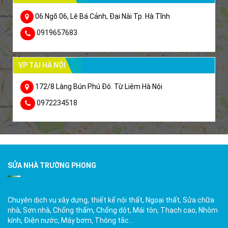
06 Ngõ 06, Lê Bá Cảnh, Đại Nài Tp. Hà Tĩnh
0919657683
VP TẠI HÀ NỘI
172/8 Làng Bún Phú Đô. Từ Liêm Hà Nội
0972234518
SỬA NHÀ TRƯỜNG PHONG
Chuyên dịch vụ xây dựng, thiết kế nội thất, Ngoại thất, Sửa chữa
nhà, Sơn nhà, Chống thấm, Chống dột, Mái tôn, Thạch cao, Nhôm
kính, Điện nước, Máy bơm, Thông tắc…