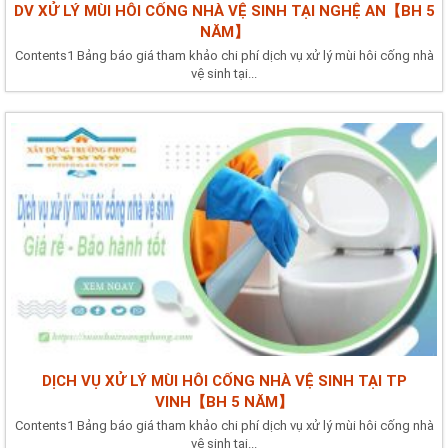
DV XỬ LÝ MÙI HÔI CỐNG NHÀ VỆ SINH TẠI NGHỆ AN【BH 5
NĂM】
Contents1 Bảng báo giá tham khảo chi phí dịch vụ xử lý mùi hôi cống nhà
vệ sinh tại...
DỊCH VỤ XỬ LÝ MÙI HÔI CỐNG NHÀ VỆ SINH TẠI TP
VINH【BH 5 NĂM】
Contents1 Bảng báo giá tham khảo chi phí dịch vụ xử lý mùi hôi cống nhà
vệ sinh tại...