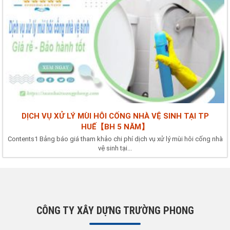
DỊCH VỤ XỬ LÝ MÙI HÔI CỐNG NHÀ VỆ SINH TẠI TP
HUẾ【BH 5 NĂM】
Contents1 Bảng báo giá tham khảo chi phí dịch vụ xử lý mùi hôi cống nhà
vệ sinh tại...
CÔNG TY XÂY DỰNG TRƯỜNG PHONG