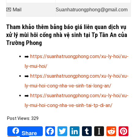
💌 Mail
Suanhatruongphong@gmail.com
Tham khảo thêm bảng báo giá liên quan dịch vụ
xử lý mùi hôi cống nhà vệ sinh tại Tp Tân An của
Trường Phong
➡️
https://suanhatruongphong.com/xu-ly-hoi/xu-
ly-mui-hoi/
➡️
https://suanhatruongphong.com/xu-ly-hoi/xu-
ly-mui-hoi-cong-nha-ve-sinh-tai-long-an/
➡️
https://suanhatruongphong.com/xu-ly-hoi/xu-
ly-mui-hoi-cong-nha-ve-sinh-tai-tp-di-an/
Post Views:
329
Facebook
Twitter
LinkedIn
Tumblr
Instapa
Redd
Pi
Share