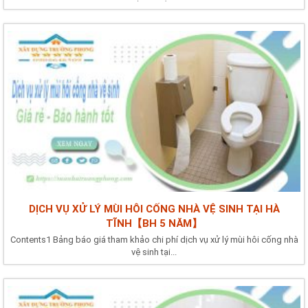
DỊCH VỤ XỬ LÝ MÙI HÔI CỐNG NHÀ VỆ SINH TẠI HÀ
TĨNH【BH 5 NĂM】
Contents1 Bảng báo giá tham khảo chi phí dịch vụ xử lý mùi hôi cống nhà
vệ sinh tại...