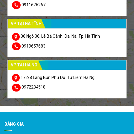
0911676267
VP TẠI HÀ TĨNH
06 Ngõ 06, Lê Bá Cảnh, Đại Nài Tp. Hà Tĩnh
0919657683
VP TẠI HÀ NỘI
172/8 Làng Bún Phú Đô. Từ Liêm Hà Nội
0972234518
BẢNG GIÁ