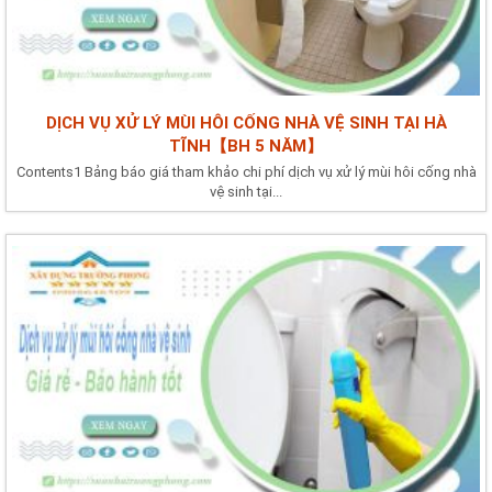
DỊCH VỤ XỬ LÝ MÙI HÔI CỐNG NHÀ VỆ SINH TẠI HÀ
TĨNH【BH 5 NĂM】
Contents1 Bảng báo giá tham khảo chi phí dịch vụ xử lý mùi hôi cống nhà
vệ sinh tại...