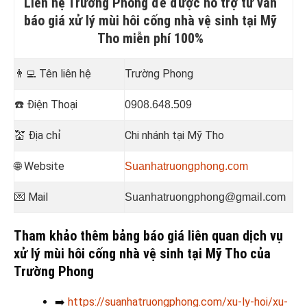
Liên hệ Trường Phong để được hỗ trợ tư vấn
báo giá xử lý mùi hôi cống nhà vệ sinh tại Mỹ
Tho miễn phí 100%
👨‍💻
Tên liên hệ
Trường Phong
☎️
Điện Thoại
0908.648.509
💒
Địa chỉ
Chi nhánh tại Mỹ Tho
🌐 Website
Suanhatruongphong.com
💌 Mail
Suanhatruongphong@gmail.com
Tham khảo thêm bảng báo giá liên quan dịch vụ
xử lý mùi hôi cống nhà vệ sinh tại Mỹ Tho của
Trường Phong
➡️
https://suanhatruongphong.com/xu-ly-hoi/xu-