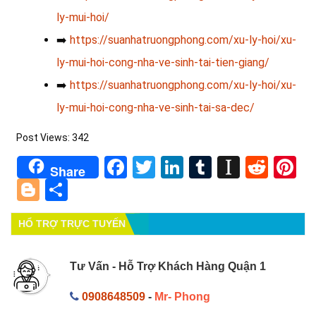
ly-mui-hoi/
➡️
https://suanhatruongphong.com/xu-ly-hoi/xu-
ly-mui-hoi-cong-nha-ve-sinh-tai-tien-giang/
➡️
https://suanhatruongphong.com/xu-ly-hoi/xu-
ly-mui-hoi-cong-nha-ve-sinh-tai-sa-dec/
Post Views:
342
Facebook
Twitter
LinkedIn
Tumblr
Instapa
Redd
Pi
Share
Blogger
Share
HỔ TRỢ TRỰC TUYẾN
Tư Vấn - Hỗ Trợ Khách Hàng Quận 1
0908648509
-
Mr- Phong