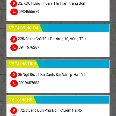
D2, KDC Hưng Thuận, Thị Trấn Trảng Bom
0934655679
VP TẠI VŨNG TÀU
225/3 Lưu Chí Hiếu, Phường 10, Vũng Tàu
0911676267
VP TẠI HÀ TĨNH
06 Ngõ 06, Lê Bá Cảnh, Đại Nài Tp. Hà Tĩnh
0919657683
VP TẠI HÀ NỘI
172/8 Làng Bún Phú Đô. Từ Liêm Hà Nội