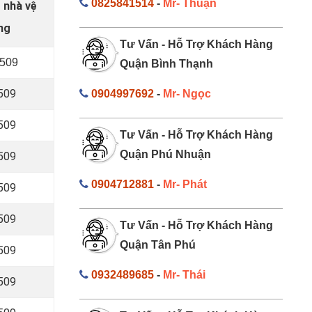
0825841514
-
Mr- Thuận
g nhà vệ
ang
Tư Vấn - Hỗ Trợ Khách Hàng
.509
Quận Bình Thạnh
.509
0904997692
-
Mr- Ngọc
.509
Tư Vấn - Hỗ Trợ Khách Hàng
Quận Phú Nhuận
.509
0904712881
-
Mr- Phát
.509
.509
Tư Vấn - Hỗ Trợ Khách Hàng
Quận Tân Phú
.509
0932489685
-
Mr- Thái
.509