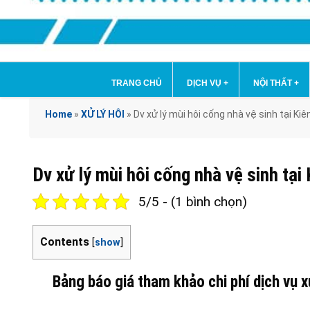
TRANG CHỦ
DỊCH VỤ
+
NỘI THẤT
+
Home
»
XỬ LÝ HÔI
»
Dv xử lý mùi hôi cống nhà vệ sinh tại 
Dv xử lý mùi hôi cống nhà vệ sinh 
5/5 - (1 bình chọn)
Contents
[
show
]
Bảng báo giá tham khảo chi phí dịch vụ x