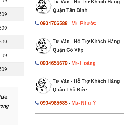
.509
Tư Vấn - Hỗ Trợ Khách Hàng
Quận Tân Bình
.509
0904706588
-
Mr- Phước
.509
.509
Tư Vấn - Hỗ Trợ Khách Hàng
Quận Gò Vấp
.509
0934655679
-
Mr- Hoàng
.509
Tư Vấn - Hỗ Trợ Khách Hàng
Quận Thủ Đức
hảo.
0904985685
-
Ms- Như Ý
hương