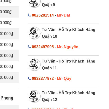
00.000₫
Quận 9
00.000₫
0825281514
-
Mr- Đạt
00.000₫
Tư Vấn - Hỗ Trợ Khách Hàng
000.000₫
Quận 10
400.000₫
0932497995
-
Mr- Nguyên
800.000₫
Tư Vấn - Hỗ Trợ Khách Hàng
200.000₫
Quận 11
600.000₫
0932377972
-
Mr- Qúy
Tư Vấn - Hỗ Trợ Khách Hàng
g Phong
Quận 12