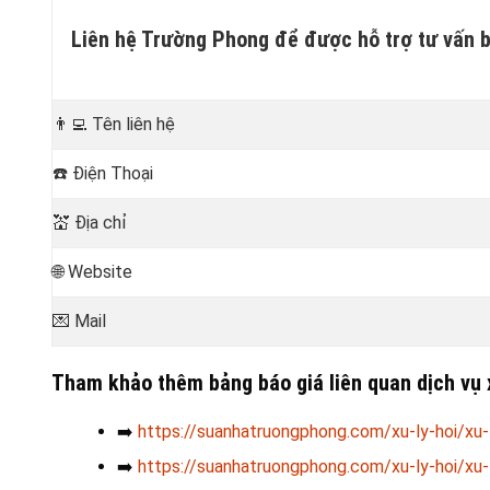
Liên hệ Trường Phong để được hỗ trợ tư vấn bá
👨‍💻
Tên liên hệ
☎️
Điện Thoại
💒
Địa chỉ
🌐 Website
💌 Mail
Tham khảo thêm bảng báo giá liên quan dịch vụ 
➡️
https://suanhatruongphong.com/xu-ly-hoi/xu-
➡️
https://suanhatruongphong.com/xu-ly-hoi/xu-l