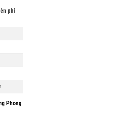
iễn phí
m
ờng Phong