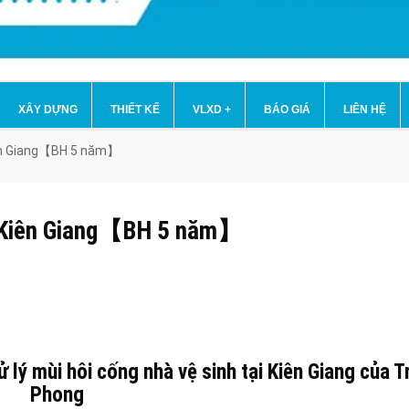
XÂY DỰNG
THIẾT KẾ
VLXD
+
BÁO GIÁ
LIÊN HỆ
Kiên Giang【BH 5 năm】
tại Kiên Giang【BH 5 năm】
ử lý mùi hôi cống nhà vệ sinh tại Kiên Giang của 
Phong