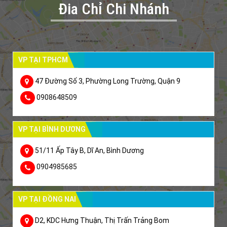
Đia Chỉ Chi Nhánh
VP TẠI TPHCM
47 Đường Số 3, Phường Long Trường, Quận 9
0908648509
VP TẠI BÌNH DƯƠNG
51/11 Ấp Tây B, Dĩ An, Bình Dương
0904985685
VP TẠI ĐỒNG NAI
D2, KDC Hưng Thuận, Thị Trấn Trảng Bom