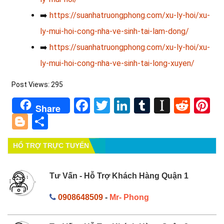
➡️
https://suanhatruongphong.com/xu-ly-hoi/xu-
ly-mui-hoi-cong-nha-ve-sinh-tai-lam-dong/
➡️
https://suanhatruongphong.com/xu-ly-hoi/xu-
ly-mui-hoi-cong-nha-ve-sinh-tai-long-xuyen/
Post Views:
295
Facebook
Twitter
LinkedIn
Tumblr
Instapa
Redd
Pi
Share
Blogger
Share
HỔ TRỢ TRỰC TUYẾN
Tư Vấn - Hỗ Trợ Khách Hàng Quận 1
0908648509
-
Mr- Phong