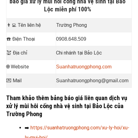
báo giá xử lý mùi hôi cống nhà vệ sinh tại Bảo
Lộc miễn phí 100%
👨‍💻
Tên liên hệ
Trường Phong
☎️
Điện Thoại
0908.648.509
💒
Địa chỉ
Chi nhánh tại Bảo Lộc
🌐 Website
Suanhatruongphong.com
💌 Mail
Suanhatruongphong@gmail.com
Tham khảo thêm bảng báo giá liên quan dịch vụ
xử lý mùi hôi cống nhà vệ sinh tại Bảo Lộc của
Trường Phong
➡️
https://suanhatruongphong.com/xu-ly-hoi/xu-
ly-mui-hoi/