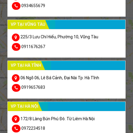
0934655679
VP TẠI VŨNG TÀU
225/3 Lưu Chí Hiếu, Phường 10, Vũng Tàu
0911676267
VP TẠI HÀ TĨNH
06 Ngõ 06, Lê Bá Cảnh, Đại Nài Tp. Hà Tĩnh
0919657683
VP TẠI HÀ NỘI
172/8 Làng Bún Phú Đô. Từ Liêm Hà Nội
0972234518