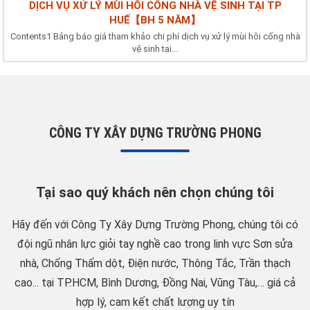
DỊCH VỤ XỬ LÝ MÙI HÔI CỐNG NHÀ VỆ SINH TẠI TP
HUẾ【BH 5 NĂM】
Contents1 Bảng báo giá tham khảo chi phí dịch vụ xử lý mùi hôi cống nhà
vệ sinh tại...
CÔNG TY XÂY DỰNG TRƯỜNG PHONG
Tại sao quý khách nên chọn chúng tôi
Hãy đến với Công Ty Xây Dựng Trường Phong, chúng tôi có
đội ngũ nhân lực giỏi tay nghề cao trong linh vực Sơn sửa
nhà, Chống Thấm dột, Điện nước, Thông Tắc, Trần thạch
cao... tại TP.HCM, Bình Dương, Đồng Nai, Vũng Tàu,… giá cả
hợp lý, cam kết chất lượng uy tín