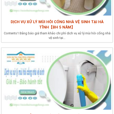
DỊCH VỤ XỬ LÝ MÙI HÔI CỐNG NHÀ VỆ SINH TẠI HÀ
TĨNH【BH 5 NĂM】
Contents1 Bảng báo giá tham khảo chi phí dịch vụ xử lý mùi hôi cống nhà
vệ sinh tại...