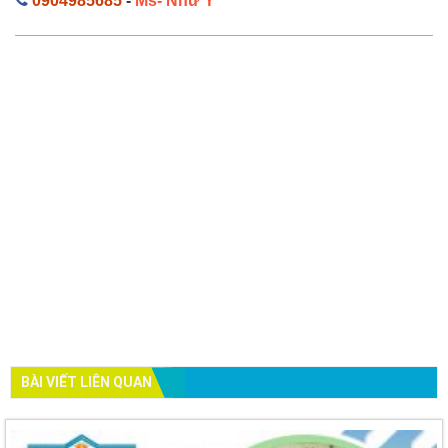
0904985685
-
Ms- Như Ý
BÀI VIẾT LIÊN QUAN