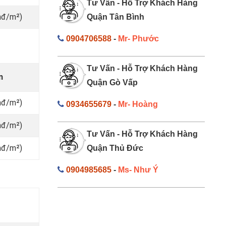
Tư Vấn - Hỗ Trợ Khách Hàng
nđ/m²)
Quận Tân Bình
0904706588
-
Mr- Phước
Tư Vấn - Hỗ Trợ Khách Hàng
n
Quận Gò Vấp
nđ/m²)
0934655679
-
Mr- Hoàng
nđ/m²)
Tư Vấn - Hỗ Trợ Khách Hàng
nđ/m²)
Quận Thủ Đức
0904985685
-
Ms- Như Ý