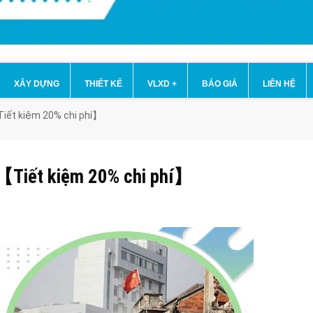
XÂY DỰNG
THIẾT KẾ
VLXD
+
BÁO GIÁ
LIÊN HỆ
Tiết kiệm 20% chi phí】
n【Tiết kiệm 20% chi phí】