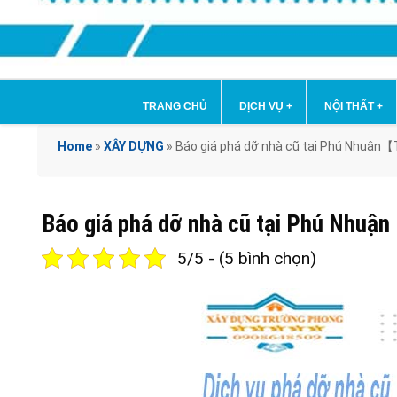
TRANG CHỦ
DỊCH VỤ
+
NỘI THẤT
+
Home
»
XÂY DỰNG
»
Báo giá phá dỡ nhà cũ tại Phú Nhuận【
Báo giá phá dỡ nhà cũ tại Phú Nhuậ
5/5 - (5 bình chọn)