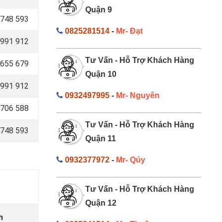
Quận 9
748 593
0825281514
-
Mr- Đạt
991 912
Tư Vấn - Hỗ Trợ Khách Hàng
 655 679
Quận 10
 991 912
0932497995
-
Mr- Nguyên
706 588
Tư Vấn - Hỗ Trợ Khách Hàng
748 593
Quận 11
0932377972
-
Mr- Qúy
Tư Vấn - Hỗ Trợ Khách Hàng
Quận 12
n