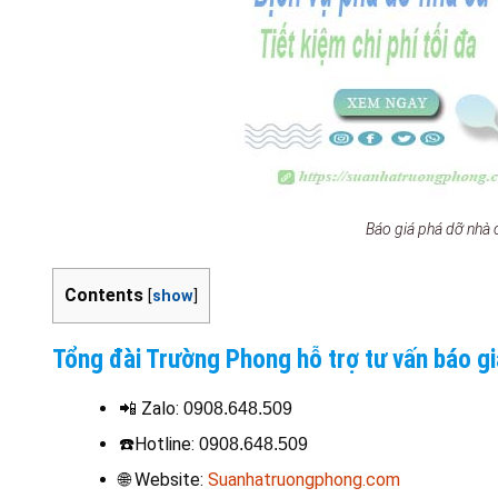
Báo giá phá dỡ nhà 
Contents
[
show
]
Tổng đài Trường Phong hỗ trợ tư vấn báo gi
📲 Zalo:
0908.648.509
☎️
Hotline
:
0908.648.509
🌐 Website:
Suanhatruongphong.com