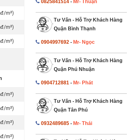
0825841514
-
Mr- Thuận
nđ/m²)
Tư Vấn - Hỗ Trợ Khách Hàng
nđ/m²)
Quận Bình Thạnh
nđ/m²)
0904997692
-
Mr- Ngọc
Tư Vấn - Hỗ Trợ Khách Hàng
Quận Phú Nhuận
n
0904712881
-
Mr- Phát
nđ/m²)
Tư Vấn - Hỗ Trợ Khách Hàng
nđ/m²)
Quận Tân Phú
nđ/m²)
0932489685
-
Mr- Thái
nđ/m²)