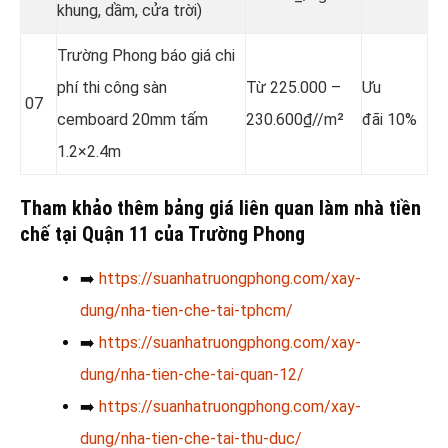
khung, dầm, cửa trời)
Trường Phong báo giá chi
phí thi công sàn
Từ 225.000 –
Ưu
07
cemboard 20mm tấm
230.600₫//m²
đãi 10%
1.2×2.4m
Tham khảo thêm bảng giá liên quan làm nhà tiền
chế tại Quận 11 của Trường Phong
➡️
https://suanhatruongphong.com/xay-
dung/nha-tien-che-tai-tphcm/
➡️
https://suanhatruongphong.com/xay-
dung/nha-tien-che-tai-quan-12/
➡️
https://suanhatruongphong.com/xay-
dung/nha-tien-che-tai-thu-duc/