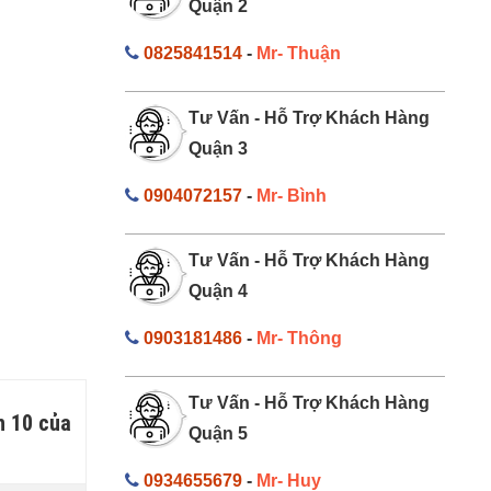
Quận 2
0825841514
-
Mr- Thuận
Tư Vấn - Hỗ Trợ Khách Hàng
Quận 3
0904072157
-
Mr- Bình
Tư Vấn - Hỗ Trợ Khách Hàng
Quận 4
0903181486
-
Mr- Thông
Tư Vấn - Hỗ Trợ Khách Hàng
n 10 của
Quận 5
0934655679
-
Mr- Huy