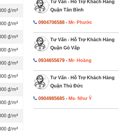
Tư Vấn - Hỗ Trợ Khách Hàng
Quận Tân Bình
000 ₫/m²
0904706588
-
Mr- Phước
000 ₫/m²
000 ₫/m²
Tư Vấn - Hỗ Trợ Khách Hàng
Quận Gò Vấp
000 ₫/m²
0934655679
-
Mr- Hoàng
000 ₫/m²
000 ₫/m²
Tư Vấn - Hỗ Trợ Khách Hàng
Quận Thủ Đức
000 ₫/m²
0904985685
-
Ms- Như Ý
000 ₫/m²
000 ₫/m²
000 ₫/m²