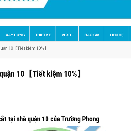
XÂY DỰNG
THIẾT KẾ
VLXD
+
BÁO GIÁ
LIÊN HỆ
à quận 10【Tiết kiệm 10%】
hà quận 10【Tiết kiệm 10%】
ắt tại nhà quận 10 của Trường Phong