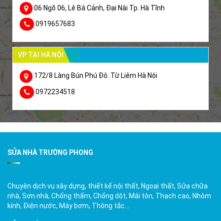
06 Ngõ 06, Lê Bá Cảnh, Đại Nài Tp. Hà Tĩnh
0919657683
VP TẠI HÀ NỘI
172/8 Làng Bún Phú Đô. Từ Liêm Hà Nội
0972234518
SỬA NHÀ TRƯỜNG PHONG
Chuyên dịch vụ xây dựng, thiết kế nội thất, Ngoại thất, Sửa chữa
nhà, Sơn nhà, Chống thấm, Chống dột, Mái tôn, Thạch cao, Nhôm
kính, Điện nước, Máy bơm, Thông tắc…