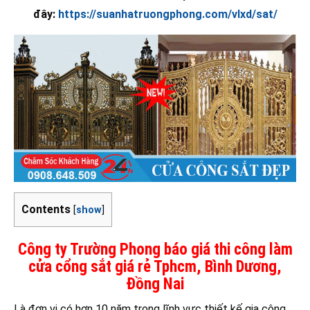
đây:
https://suanhatruongphong.com/vlxd/sat/
Contents
[
show
]
Công ty Trường Phong báo giá thi công làm
cửa cổng sắt giá rẻ Tphcm, Bình Dương,
Đồng Nai
Là đơn vị có hơn 10 năm trong lĩnh vực thiết kế gia công