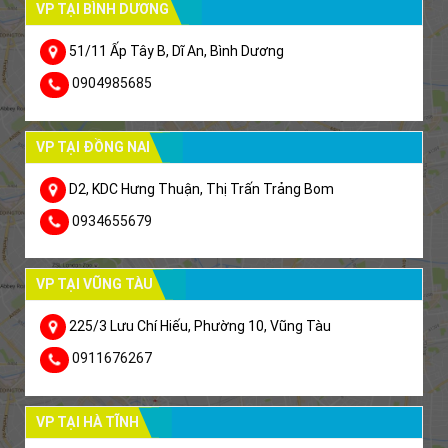
VP TẠI BÌNH DƯƠNG
51/11 Ấp Tây B, Dĩ An, Bình Dương
0904985685
VP TẠI ĐỒNG NAI
D2, KDC Hưng Thuận, Thị Trấn Trảng Bom
0934655679
VP TẠI VŨNG TÀU
225/3 Lưu Chí Hiếu, Phường 10, Vũng Tàu
0911676267
VP TẠI HÀ TĨNH