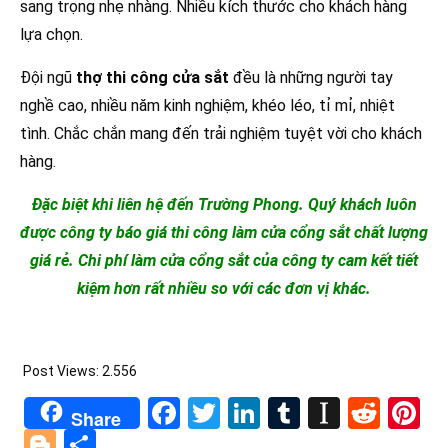
sang trọng nhẹ nhàng. Nhiều kích thước cho khách hàng
lựa chọn.
Đội ngũ
thợ thi công cửa sắt
đều là những người tay
nghề cao, nhiều năm kinh nghiệm, khéo léo, tỉ mỉ, nhiệt
tình. Chắc chắn mang đến trải nghiệm tuyệt vời cho khách
hàng.
Đặc biệt khi liên hệ đến Trường Phong. Quý khách luôn
được công ty báo giá thi công làm cửa cổng sắt chất lượng
giá rẻ. Chi phí làm cửa cổng sắt của công ty cam kết tiết
kiệm hơn rất nhiều so với các đơn vị khác.
Post Views:
2.556
Facebook
Twitter
LinkedIn
Tumblr
Instapa
Redd
Pi
Share
Blogger
Share