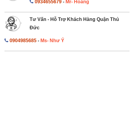
0934655679
-
Mr- Hoàng
Tư Vấn - Hỗ Trợ Khách Hàng Quận Thủ
Đức
0904985685
-
Ms- Như Ý