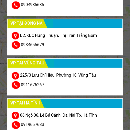
0904985685
VP TẠI ĐỒNG NAI
D2, KDC Hưng Thuận, Thị Trấn Trảng Bom
0934655679
VP TẠI VŨNG TÀU
225/3 Lưu Chí Hiếu, Phường 10, Vũng Tàu
0911676267
VP TẠI HÀ TĨNH
06 Ngõ 06, Lê Bá Cảnh, Đại Nài Tp. Hà Tĩnh
0919657683