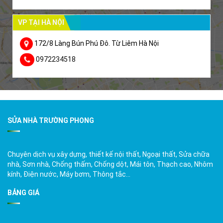
VP TẠI HÀ NỘI
172/8 Làng Bún Phú Đô. Từ Liêm Hà Nội
0972234518
SỬA NHÀ TRƯỜNG PHONG
Chuyên dịch vụ xây dựng, thiết kế nội thất, Ngoại thất, Sửa chữa
nhà, Sơn nhà, Chống thấm, Chống dột, Mái tôn, Thạch cao, Nhôm
kính, Điện nước, Máy bơm, Thông tắc…
BẢNG GIÁ