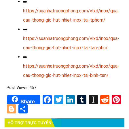
➡️
https://suanhatruongphong.com/vlxd/inox/qua-
cau-thong-gio-hut-nhiet-inox-tai-tphcm/
➡️
https://suanhatruongphong.com/vlxd/inox/qua-
cau-thong-gio-hut-nhiet-inox-tai-tan-phu/
➡️
https://suanhatruongphong.com/vlxd/inox/qua-
cau-thong-gio-hut-nhiet-inox-tai-binh-tan/
Post Views:
457
Facebook
Twitter
LinkedIn
Tumblr
Instapa
Redd
Pi
Share
Blogger
Share
HỔ TRỢ TRỰC TUYẾN