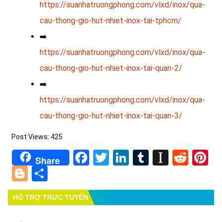
https://suanhatruongphong.com/vlxd/inox/qua-
cau-thong-gio-hut-nhiet-inox-tai-tphcm/
➡️
https://suanhatruongphong.com/vlxd/inox/qua-
cau-thong-gio-hut-nhiet-inox-tai-quan-2/
➡️
https://suanhatruongphong.com/vlxd/inox/qua-
cau-thong-gio-hut-nhiet-inox-tai-quan-3/
Post Views:
425
Facebook
Twitter
LinkedIn
Tumblr
Instapa
Redd
Pi
Share
Blogger
Share
HỔ TRỢ TRỰC TUYẾN