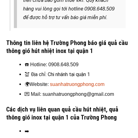
trên chưa bao gồm thuế VAT. Quý khách
hàng
vui lòng gọi tới hotline
0908.648.509
để được hỗ trợ tư vấn báo giá miễn phí.
Thông tin liên hệ Trường Phong báo giá quả cầu
thông gió hút nhiệt inox tại quận 1
☎️
Hotline: 0908.648.509
💒
Địa chỉ: Chi nhánh tại quận 1
🌍
Website:
suanhatruongphong.com
💌
Mail: suanhatruongphong@gmail.com
Các dịch vụ liên quan quả cầu hút nhiệt, quả
thông gió
inox tại quận 1 của Trường Phong
➡️