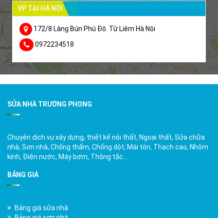
VP TẠI HÀ NỘI
172/8 Làng Bún Phú Đô. Từ Liêm Hà Nội
0972234518
SỬA NHÀ TRƯỜNG PHONG
Chuyên dịch vụ xây dựng, thiết kế nội thất, Ngoại thất, Sửa chữa
nhà, Sơn nhà, Chống thấm, Chống dột, Mái tôn, Thạch cao, Nhôm
kính, Điện nước, Máy bơm, Thông tắc…
BẢNG GIÁ
Bảng giá sửa nhà
Bảng giá sơn nhà