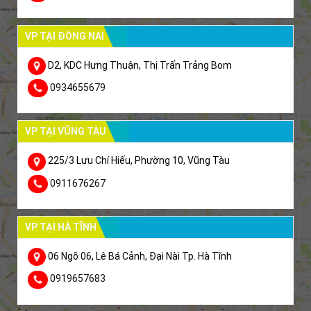
VP TẠI ĐỒNG NAI
D2, KDC Hưng Thuận, Thị Trấn Trảng Bom
0934655679
VP TẠI VŨNG TÀU
225/3 Lưu Chí Hiếu, Phường 10, Vũng Tàu
0911676267
VP TẠI HÀ TĨNH
06 Ngõ 06, Lê Bá Cảnh, Đại Nài Tp. Hà Tĩnh
0919657683