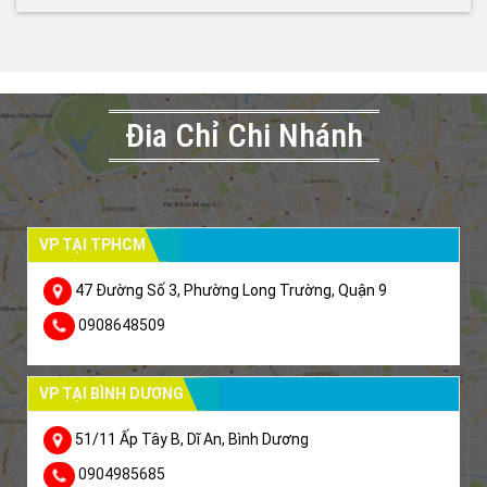
Đia Chỉ Chi Nhánh
VP TẠI TPHCM
47 Đường Số 3, Phường Long Trường, Quận 9
0908648509
VP TẠI BÌNH DƯƠNG
51/11 Ấp Tây B, Dĩ An, Bình Dương
0904985685