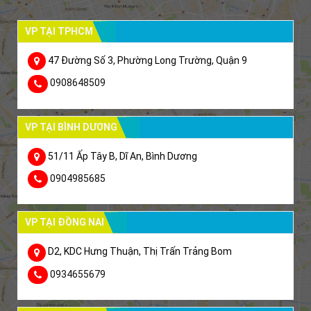
VP TẠI TPHCM
47 Đường Số 3, Phường Long Trường, Quận 9
0908648509
VP TẠI BÌNH DƯƠNG
51/11 Ấp Tây B, Dĩ An, Bình Dương
0904985685
VP TẠI ĐỒNG NAI
D2, KDC Hưng Thuận, Thị Trấn Trảng Bom
0934655679