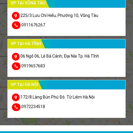
VP TẠI VŨNG TÀU
225/3 Lưu Chí Hiếu, Phường 10, Vũng Tàu
0911676267
VP TẠI HÀ TĨNH
06 Ngõ 06, Lê Bá Cảnh, Đại Nài Tp. Hà Tĩnh
0919657683
VP TẠI HÀ NỘI
172/8 Làng Bún Phú Đô. Từ Liêm Hà Nội
0972234518