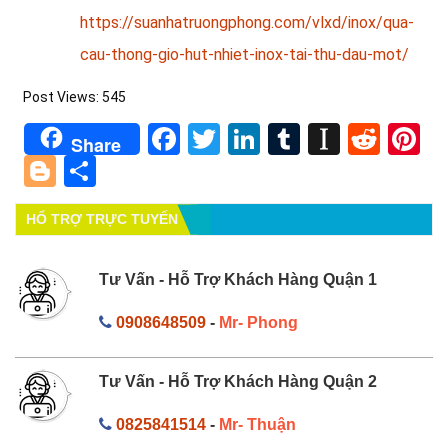
https://suanhatruongphong.com/vlxd/inox/qua-
cau-thong-gio-hut-nhiet-inox-tai-thu-dau-mot/
Post Views:
545
Facebook
Twitter
LinkedIn
Tumblr
Instapa
Redd
Pi
Share
Blogger
Share
HỔ TRỢ TRỰC TUYẾN
Tư Vấn - Hỗ Trợ Khách Hàng Quận 1
0908648509
-
Mr- Phong
Tư Vấn - Hỗ Trợ Khách Hàng Quận 2
0825841514
-
Mr- Thuận