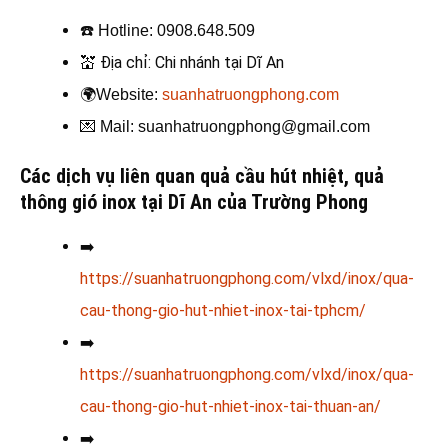
☎️
Hotline: 0908.648.509
💒
Địa chỉ: Chi nhánh tại Dĩ An
🌍
Website:
suanhatruongphong.com
💌
Mail: suanhatruongphong@gmail.com
Các dịch vụ liên quan quả cầu hút nhiệt, quả
thông gió
inox tại Dĩ An của Trường Phong
➡️
https://suanhatruongphong.com/vlxd/inox/qua-
cau-thong-gio-hut-nhiet-inox-tai-tphcm/
➡️
https://suanhatruongphong.com/vlxd/inox/qua-
cau-thong-gio-hut-nhiet-inox-tai-thuan-an/
➡️