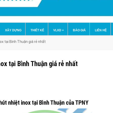
XÂY DỰNG
THIẾT KẾ
VLXD
+
BÁO GIÁ
LIÊN HỆ
ox tại Bình Thuận giá rẻ nhất
nox tại Bình Thuận giá rẻ nhất
út nhiệt inox tại Bình Thuận của TPNY