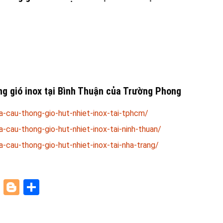
ng gió
inox tại Bình Thuận của Trường Phong
-cau-thong-gio-hut-nhiet-inox-tai-tphcm/
-cau-thong-gio-hut-nhiet-inox-tai-ninh-thuan/
-cau-thong-gio-hut-nhiet-inox-tai-nha-trang/
paper
ddit
Pinterest
Blogger
Share