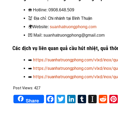
☎️
Hotline: 0908.648.509
💒
Địa chỉ: Chi nhánh tại Bình Thuận
🌍
Website:
suanhatruongphong.com
💌
Mail: suanhatruongphong@gmail.com
Các dịch vụ liên quan quả cầu hút nhiệt, quả
thô
➡️
https://suanhatruongphong.com/vlxd/inox/qua
➡️
https://suanhatruongphong.com/vlxd/inox/qua
➡️
https://suanhatruongphong.com/vlxd/inox/qua
Post Views:
427
Facebook
Twitter
LinkedIn
Tumblr
Insta
Re
Share