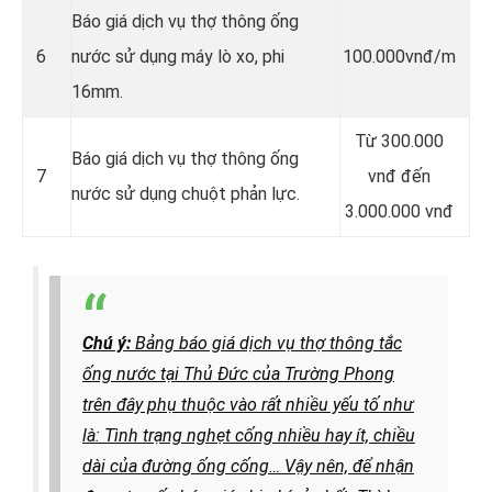
Báo giá dịch vụ thợ thông ống
6
nước sử dụng máy lò xo, phi
100.000vnđ/m
16mm.
Từ 300.000
Báo giá dịch vụ thợ thông ống
7
vnđ đến
nước sử dụng chuột phản lực.
3.000.000 vnđ
Chú ý:
Bảng báo giá dịch vụ thợ thông tắc
ống nước tại Thủ Đức của Trường Phong
trên đây phụ thuộc vào rất nhiều yếu tố như
là: Tình trạng nghẹt cống nhiều hay ít, chiều
dài của đường ống cống…
Vậy nên, để nhận