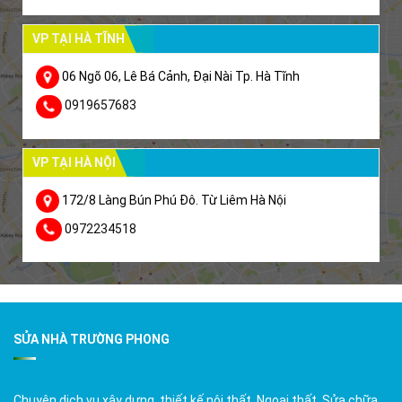
VP TẠI HÀ TĨNH
06 Ngõ 06, Lê Bá Cảnh, Đại Nài Tp. Hà Tĩnh
0919657683
VP TẠI HÀ NỘI
172/8 Làng Bún Phú Đô. Từ Liêm Hà Nội
0972234518
SỬA NHÀ TRƯỜNG PHONG
Chuyên dịch vụ xây dựng, thiết kế nội thất, Ngoại thất, Sửa chữa