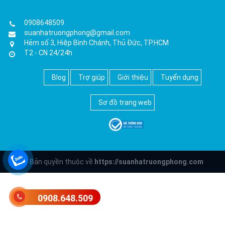
0908648509
suanhatruongphong@gmail.com
Hẻm số 3, Hiệp Bình Chánh, Thủ Đức, TP.HCM
T2 - CN 24/24h
Blog
Trợ giúp
Giới thiệu
Tuyển dụng
Sơ đồ trang web
© Bản quyền thuộc về
https://suanhatruongphong.com
0908.648.509