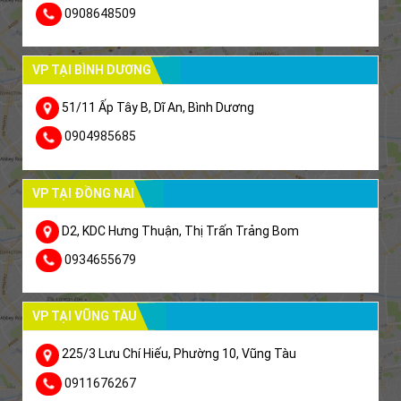
0908648509
VP TẠI BÌNH DƯƠNG
51/11 Ấp Tây B, Dĩ An, Bình Dương
0904985685
VP TẠI ĐỒNG NAI
D2, KDC Hưng Thuận, Thị Trấn Trảng Bom
0934655679
VP TẠI VŨNG TÀU
225/3 Lưu Chí Hiếu, Phường 10, Vũng Tàu
0911676267