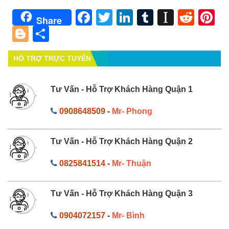
Facebook
Twitter
LinkedIn
Tumblr
Instapa
Redd
Pi
Share
Blogger
Share
HỔ TRỢ TRỰC TUYẾN
Tư Vấn - Hỗ Trợ Khách Hàng Quận 1
0908648509
-
Mr- Phong
Tư Vấn - Hỗ Trợ Khách Hàng Quận 2
0825841514
-
Mr- Thuận
Tư Vấn - Hỗ Trợ Khách Hàng Quận 3
0904072157
-
Mr- Bình