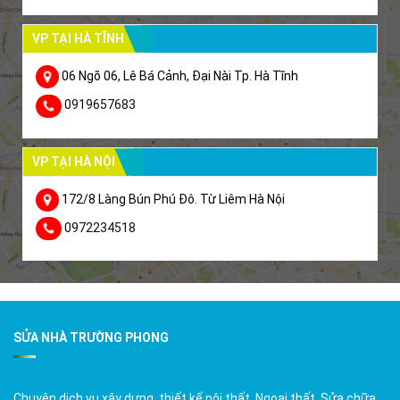
VP TẠI HÀ TĨNH
06 Ngõ 06, Lê Bá Cảnh, Đại Nài Tp. Hà Tĩnh
0919657683
VP TẠI HÀ NỘI
172/8 Làng Bún Phú Đô. Từ Liêm Hà Nội
0972234518
SỬA NHÀ TRƯỜNG PHONG
Chuyên dịch vụ xây dựng, thiết kế nội thất, Ngoại thất, Sửa chữa