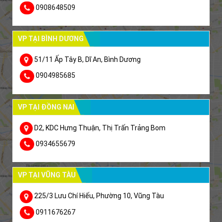
0908648509
VP TẠI BÌNH DƯƠNG
51/11 Ấp Tây B, Dĩ An, Bình Dương
0904985685
VP TẠI ĐỒNG NAI
D2, KDC Hưng Thuận, Thị Trấn Trảng Bom
0934655679
VP TẠI VŨNG TÀU
225/3 Lưu Chí Hiếu, Phường 10, Vũng Tàu
0911676267