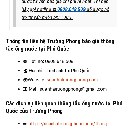
được tư vấn báo giá chi phí rẻ nhất. Thì bạn
hãy gọi hotline
☎️
để được hỗ
0908.648.509
trợ tư vấn miễn phí 100%.
Thông tin liên hệ Trường Phong báo giá thông
tắc ống nước tại Phú Quốc
☎️
Hotline: 0908.648.509
💒
Địa chỉ: Chi nhánh tại Phú Quốc
🌍
Website:
suanhatruongphong.com
💌
Mail: suanhatruongphong@gmail.com
Các dịch vụ liên quan thông tắc ống nước tại Phú
Quốc của Trường Phong
➡️
https://suanhatruongphong.com/thong-