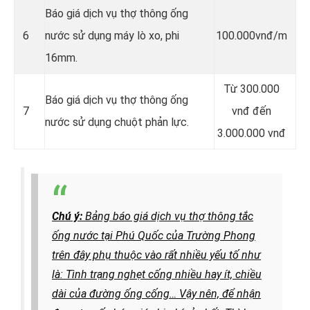
Báo giá dịch vụ thợ thông ống
6
nước sử dụng máy lò xo, phi
100.000vnđ/m
16mm.
Từ 300.000
Báo giá dịch vụ thợ thông ống
7
vnđ đến
nước sử dụng chuột phản lực.
3.000.000 vnđ
Chú ý:
Bảng báo giá dịch vụ thợ thông tắc
ống nước tại Phú Quốc của Trường Phong
trên đây phụ thuộc vào rất nhiều yếu tố như
là: Tình trạng nghẹt cống nhiều hay ít, chiều
dài của đường ống cống…
Vậy nên, để nhận