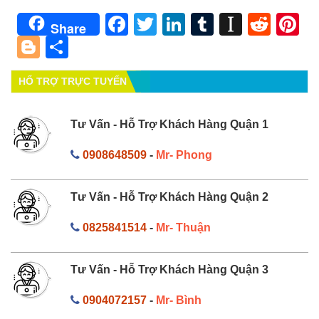
Facebook
Twitter
LinkedIn
Tumblr
Instapa
Redd
Pi
Share
Blogger
Share
HỔ TRỢ TRỰC TUYẾN
Tư Vấn - Hỗ Trợ Khách Hàng Quận 1
0908648509
-
Mr- Phong
Tư Vấn - Hỗ Trợ Khách Hàng Quận 2
0825841514
-
Mr- Thuận
Tư Vấn - Hỗ Trợ Khách Hàng Quận 3
0904072157
-
Mr- Bình