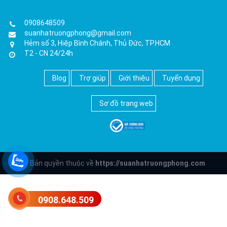
0908648509
suanhatruongphong@gmail.com
Hẻm số 3, Hiệp Bình Chánh, Thủ Đức, TP.HCM
T2 - CN 24/24h
Blog
Trợ giúp
Giới thiệu
Tuyển dụng
Sơ đồ trang web
© Bản quyền thuộc về
https://suanhatruongphong.com
0908.648.509