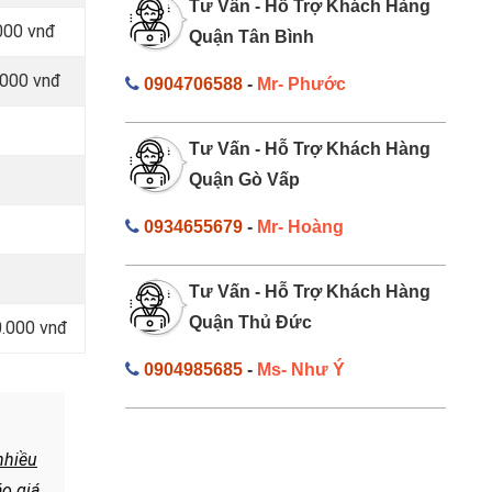
Tư Vấn - Hỗ Trợ Khách Hàng
000 vnđ
Quận Tân Bình
.000 vnđ
0904706588
-
Mr- Phước
Tư Vấn - Hỗ Trợ Khách Hàng
Quận Gò Vấp
0934655679
-
Mr- Hoàng
Tư Vấn - Hỗ Trợ Khách Hàng
Quận Thủ Đức
0.000 vnđ
0904985685
-
Ms- Như Ý
nhiều
o giá