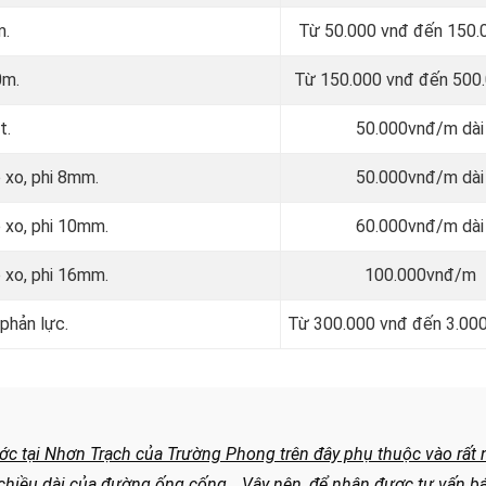
m.
Từ 50.000 vnđ đến 150.
0m.
Từ 150.000 vnđ đến 500
t.
50.000vnđ/m dài
 xo, phi 8mm.
50.000vnđ/m dài
 xo, phi 10mm.
60.000vnđ/m dài
 xo, phi 16mm.
100.000vnđ/m
phản lực.
Từ 300.000 vnđ đến 3.00
ớc tại Nhơn Trạch của Trường Phong trên đây phụ thuộc vào rất 
t, chiều dài của đường ống cống…
Vậy nên, để nhận được tư vấn bá