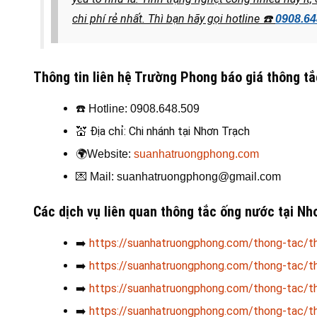
chi phí rẻ nhất. Thì bạn hãy gọi hotline
☎️
0908.64
Thông tin liên hệ Trường Phong báo giá thông t
☎️
Hotline: 0908.648.509
💒
Địa chỉ: Chi nhánh tại Nhơn Trạch
🌍
Website:
suanhatruongphong.com
💌
Mail: suanhatruongphong@gmail.com
Các dịch vụ liên quan thông tắc ống nước tại N
➡️
https://suanhatruongphong.com/thong-tac/t
➡️
https://suanhatruongphong.com/thong-tac/t
➡️
https://suanhatruongphong.com/thong-tac/t
➡️
https://suanhatruongphong.com/thong-tac/t