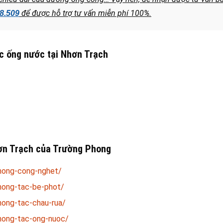
để được hỗ trợ tư vấn miễn phí 100%.
8.509
ắc ống nước tại Nhơn Trạch
hơn Trạch của Trường Phong
hong-cong-nghet/
hong-tac-be-phot/
hong-tac-chau-rua/
hong-tac-ong-nuoc/