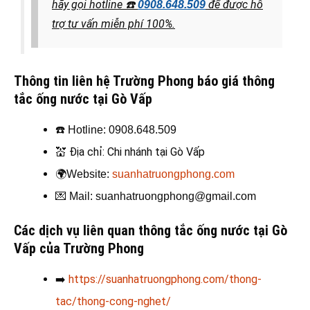
hãy gọi hotline
☎️
để được hỗ
0908.648.509
trợ tư vấn miễn phí 100%.
Thông tin liên hệ Trường Phong báo giá thông
tắc ống nước tại Gò Vấp
☎️
Hotline: 0908.648.509
💒
Địa chỉ: Chi nhánh tại Gò Vấp
🌍
Website:
suanhatruongphong.com
💌
Mail: suanhatruongphong@gmail.com
Các dịch vụ liên quan thông tắc ống nước tại Gò
Vấp của Trường Phong
➡️
https://suanhatruongphong.com/thong-
tac/thong-cong-nghet/