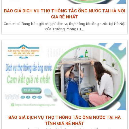
BÁO GIÁ DỊCH VỤ THỢ THÔNG TẮC ỐNG NƯỚC TẠI HÀ NỘI
GIÁ RẺ NHẤT
Contents1 Bảng báo giá chi phí dịch vụ thợ thông tắc ống nước tại Hà Nội
của Trường Phong1.1...
BÁO GIÁ DỊCH VỤ THỢ THÔNG TẮC ỐNG NƯỚC TẠI HÀ
TĨNH GIÁ RẺ NHẤT