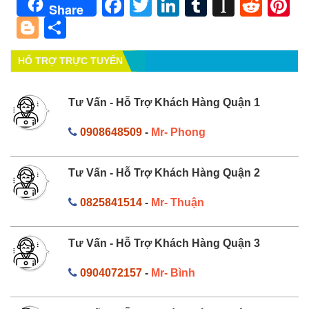
Facebook
Twitter
LinkedIn
Tumblr
Instapa
Redd
Pi
Share
Blogger
Share
HỔ TRỢ TRỰC TUYẾN
Tư Vấn - Hỗ Trợ Khách Hàng Quận 1
0908648509
-
Mr- Phong
Tư Vấn - Hỗ Trợ Khách Hàng Quận 2
0825841514
-
Mr- Thuận
Tư Vấn - Hỗ Trợ Khách Hàng Quận 3
0904072157
-
Mr- Bình