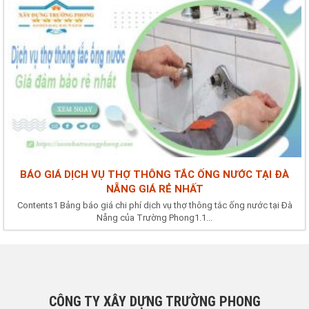
BÁO GIÁ DỊCH VỤ THỢ THÔNG TẮC ỐNG NƯỚC TẠI ĐÀ
NẴNG GIÁ RẺ NHẤT
Contents1 Bảng báo giá chi phí dịch vụ thợ thông tắc ống nước tại Đà
Nẵng của Trường Phong1.1...
CÔNG TY XÂY DỰNG TRƯỜNG PHONG