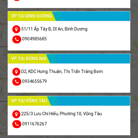
VP TẠI BÌNH DƯƠNG
51/11 Ấp Tây B, Dĩ An, Bình Dương
0904985685
VP TẠI ĐỒNG NAI
D2, KDC Hưng Thuận, Thị Trấn Trảng Bom
0934655679
VP TẠI VŨNG TÀU
225/3 Lưu Chí Hiếu, Phường 10, Vũng Tàu
0911676267