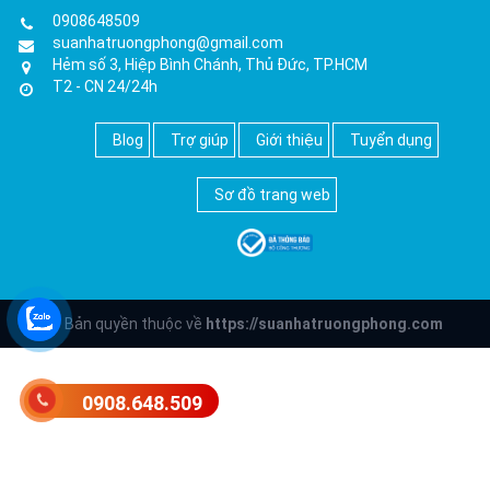
0908648509
suanhatruongphong@gmail.com
Hẻm số 3, Hiệp Bình Chánh, Thủ Đức, TP.HCM
T2 - CN 24/24h
Blog
Trợ giúp
Giới thiệu
Tuyển dụng
Sơ đồ trang web
© Bản quyền thuộc về
https://suanhatruongphong.com
0908.648.509