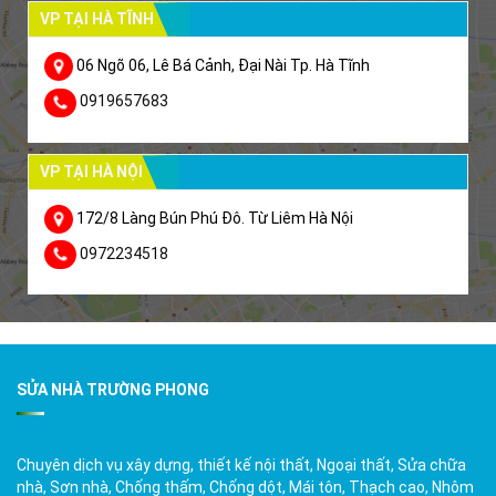
VP TẠI HÀ TĨNH
06 Ngõ 06, Lê Bá Cảnh, Đại Nài Tp. Hà Tĩnh
0919657683
VP TẠI HÀ NỘI
172/8 Làng Bún Phú Đô. Từ Liêm Hà Nội
0972234518
SỬA NHÀ TRƯỜNG PHONG
Chuyên dịch vụ xây dựng, thiết kế nội thất, Ngoại thất, Sửa chữa
nhà, Sơn nhà, Chống thấm, Chống dột, Mái tôn, Thạch cao, Nhôm