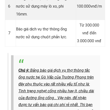
6
nước sử dụng máy lò xo, phi
100.000vnđ/m
16mm.
Từ 300.000
Báo giá dịch vụ thợ thông ống
7
vnđ đến
nước sử dụng chuột phản lực.
3.000.000 vnđ
Chú ý:
Bảng báo giá dịch vụ thợ thông tắc
ống nước tại Gò Vấp của Trường Phong trên
đây phụ thuộc vào rất nhiều yếu tố như là:
Tình trạng nghẹt cống nhiều hay ít, chiều dài
của đường ống cống…
Vậy nên, để nhận
được tư vấn báo giá chi phí rẻ nhất. Thì bạn